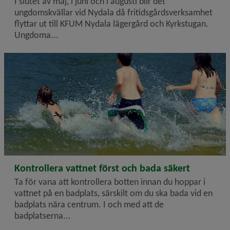
I slutet av maj, i juni och i augusti blir det
ungdomskvällar vid Nydala då fritidsgårdsverksamhet
flyttar ut till KFUM Nydala lägergård och Kyrkstugan.
Ungdoma...
2026-07-02
Kontrollera vattnet först och bada säkert
Ta för vana att kontrollera botten innan du hoppar i
vattnet på en badplats, särskilt om du ska bada vid en
badplats nära centrum. I och med att de
badplatserna...