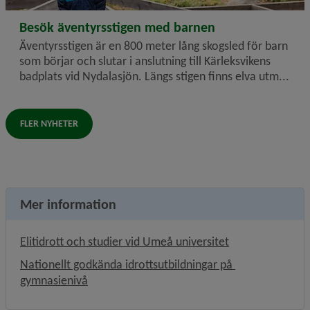
2026-07-02
Besök äventyrsstigen med barnen
Äventyrsstigen är en 800 meter lång skogsled för barn
som börjar och slutar i anslutning till Kärleksvikens
badplats vid Nydalasjön. Längs stigen finns elva utm...
FLER NYHETER
Mer information
Länk till annan 
Elitidrott och studier vid Umeå universitet
Nationellt godkända idrottsutbildningar på 
gymnasienivå