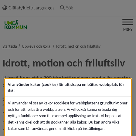
ll innehållet
Giälah/Kieli/Languages
Sök
MENY
nivå i brödsmulenavigeringen
nivå i brödsmulenavig
Startsida
Uppleva och göra
Idrott, motion och friluftsliv
Idrott, motion och friluftsliv
I Umeå finns cirka 300 idrottsföreningar med olika sporter 
på programmet. Det finns anläggningar för ett flertal 
Vi använder kakor (cookies) för att skapa en bättre webbplats för
dig!
idrotter, allt från fotboll, konståkning och beachvolleyboll 
till innebandy, gymnastik och kampsport. Det finns också 
Vi använder vi oss av kakor (cookies) för webbplatsens grundfunktioner
flera mil skidspår, flertalet isbanor och utegym för dig som 
och för att förbättra webbplatsen. Vi vill också kunna erbjuda dig
hellre rör på dig utomhus.
nyttiga funktioner som till exempel uppläsning av text. Vi hoppas att
det känns okej och att du godkänner alla kakor. Du kan ändra vilka
För den som finner ro i naturen har vi flera vandringsleder, 
kakor som får användas genom att klicka på inställningar.
naturområden för rekreation och ett flertal fiskevatten för 