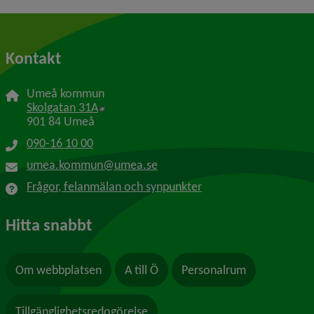
Kontakt
Umeå kommun
Länk till annan webbplats, öppnas i nytt f
Skolgatan 31A
901 84 Umeå
090-16 10 00
umea.kommun@umea.se
Frågor, felanmälan och synpunkter
Hitta snabbt
Om webbplatsen
A till Ö
Personalrum
Tillgänglighetsredogörelse