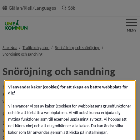
ll innehållet
Giälah/Kieli/Languages
Sök
MENY
nivå i brödsmulenavigeringen
nivå i brödsmulenaviger
Startsida
Trafik och gator
Renhållning och snöröjning
nivå i brödsmulenavigeringen
Snöröjning och sandning
Snöröjning och sandning
Här finns information om vinterväghållning via en 
Vi använder kakor (cookies) för att skapa en bättre webbplats för
dig!
snödagbok och plogkarta, och länkar till information om 
väder och trafik.
Vi använder vi oss av kakor (cookies) för webbplatsens grundfunktioner
och för att förbättra webbplatsen. Vi vill också kunna erbjuda dig
Snödagbok
nyttiga funktioner som till exempel uppläsning av text. Vi hoppas att
Du kan prenumerera och få ett mejl med information om 
det känns okej och att du godkänner alla kakor. Du kan ändra vilka
var, hur och när arbete med snöröjning, halkbekämpning 
kakor som får användas genom att klicka på inställningar.
och annan vinterväghållning pågår. Den uppdateras av 