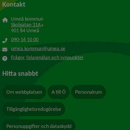
Kontakt
Umeå kommun
Länk till annan webbplats, öppnas i nytt f
Skolgatan 31A
901 84 Umeå
090-16 10 00
umea.kommun@umea.se
Frågor, felanmälan och synpunkter
Hitta snabbt
Om webbplatsen
A till Ö
Personalrum
Tillgänglighetsredogörelse
Personuppgifter och dataskydd