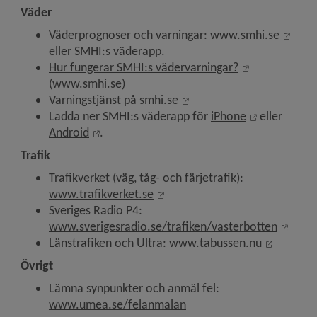
Väder
Länk 
Väderprognoser och varningar: 
www.smhi.se
eller SMHI:s väderapp.
Länk till ann
Hur fungerar SMHI:s vädervarningar?
(www.smhi.se)
Länk till annan webbplats
Varningstjänst på smhi.se
Länk till an
Ladda ner SMHI:s väderapp för 
iPhone
 eller 
Länk till annan webbplats, öppnas i nytt fö
Android
.
Trafik
Trafikverket (väg, tåg- och färjetrafik): 
Länk till annan webbplats, öpp
www.trafikverket.se
Sveriges Radio P4: 
Länk 
www.sverigesradio.se/trafiken/vasterbotten
Länk till
Länstrafiken och Ultra: 
www.tabussen.nu
Övrigt
Lämna synpunkter och anmäl fel: 
www.umea.se/felanmalan