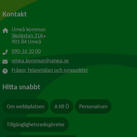
Kontakt
Umeå kommun
Länk till annan webbplats, öppnas i nytt f
Skolgatan 31A
901 84 Umeå
090-16 10 00
umea.kommun@umea.se
Frågor, felanmälan och synpunkter
Hitta snabbt
Om webbplatsen
A till Ö
Personalrum
Tillgänglighetsredogörelse