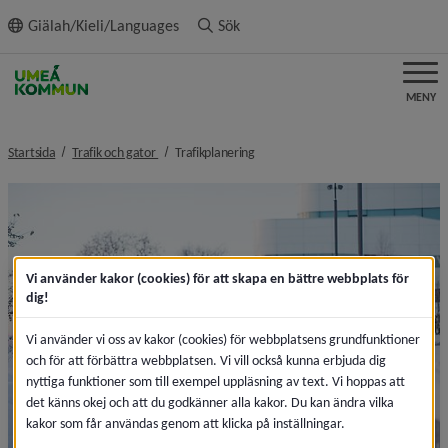
ll innehållet
Giälah/Kieli/Languages
Sök
MENY
nivå i brödsmulenavigeringen
nivå i brödsmulenavigeringen
Startsida
Trafik och gator
Trafikplanering
Vi använder kakor (cookies) för att skapa en bättre webbplats för
dig!
Vi använder vi oss av kakor (cookies) för webbplatsens grundfunktioner
och för att förbättra webbplatsen. Vi vill också kunna erbjuda dig
nyttiga funktioner som till exempel uppläsning av text. Vi hoppas att
det känns okej och att du godkänner alla kakor. Du kan ändra vilka
kakor som får användas genom att klicka på inställningar.