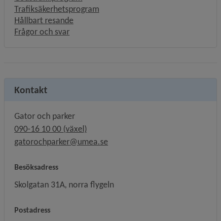
Trafiksäkerhetsprogram
Hållbart resande
Frågor och svar
Kontakt
Gator och parker
090-16 10 00 (växel)
gatorochparker@umea.se
Besöksadress
Skolgatan 31A, norra flygeln
Postadress