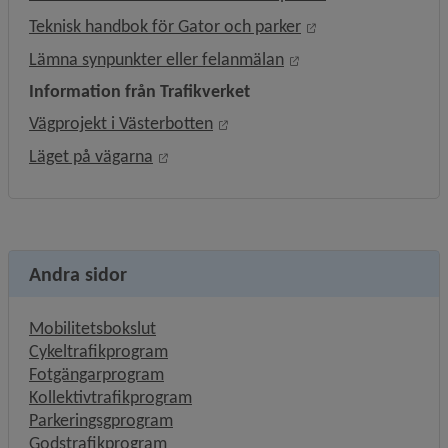
Öppnas i nytt föns
Teknisk handbok för Gator och parker
Öppnas i nytt fönster
Lämna synpunkter eller felanmälan
Information från Trafikverket
Länk till annan webbplats, öppn
Vägprojekt i Västerbotten
Länk till annan webbplats, öppnas i nyt
Läget på vägarna
Andra sidor
Mobilitetsbokslut
Cykeltrafikprogram
Fotgängarprogram
Kollektivtrafikprogram
Parkeringsgprogram
Godstrafikprogram