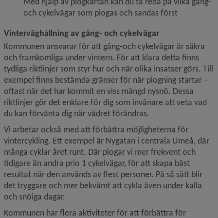
Med hjälp av plogkartan kan du ta reda på vilka gång- 
och cykelvägar som plogas och sandas först
Vinterväghållning av gång- och cykelvägar
Kommunen ansvarar för att gång-och cykelvägar är säkra 
och framkomliga under vintern. För att klara detta finns 
tydliga riktlinjer som styr hur och när olika insatser görs. Till 
exempel finns bestämda gränser för när plogning startar – 
oftast när det har kommit en viss mängd nysnö. Dessa 
riktlinjer gör det enklare för dig som invånare att veta vad 
du kan förvänta dig när vädret förändras.
Vi arbetar också med att förbättra möjligheterna för 
vintercykling. Ett exempel är Nygatan i centrala Umeå, där 
många cyklar året runt. Där plogar vi mer frekvent och 
tidigare än andra prio 1 cykelvägar, för att skapa bäst 
resultat när den används av flest personer. På så sätt blir 
det tryggare och mer bekvämt att cykla även under kalla 
och snöiga dagar.
Kommunen har flera aktiviteter för att förbättra för 