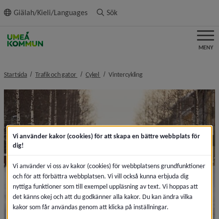
ll innehållet
Giälah/Kieli/Languages
Sök
MENY
nivå i brödsmulenavigeringen
nivå i brödsmulenavigeringen
nivå i brödsmulenavigeringen
Startsida
Trafik och gator
Cykel
Vintercykling
Vi använder kakor (cookies) för att skapa en bättre webbplats för
dig!
Vi använder vi oss av kakor (cookies) för webbplatsens grundfunktioner
och för att förbättra webbplatsen. Vi vill också kunna erbjuda dig
nyttiga funktioner som till exempel uppläsning av text. Vi hoppas att
det känns okej och att du godkänner alla kakor. Du kan ändra vilka
kakor som får användas genom att klicka på inställningar.