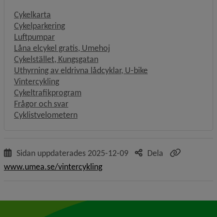
Cykelkarta
Cykelparkering
Luftpumpar
Låna elcykel gratis, Umehoj
Cykelstället, Kungsgatan
Uthyrning av eldrivna lådcyklar, U-bike
Vintercykling
Cykeltrafikprogram
Frågor och svar
Cyklistvelometern
Sidan uppdaterades
2025-12-09
Dela
www.umea.se/vintercykling