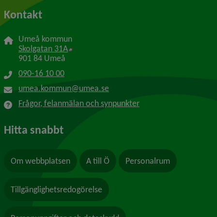
Kontakt
Umeå kommun
Länk till annan webbplats, öppnas i nytt f
Skolgatan 31A
901 84 Umeå
090-16 10 00
umea.kommun@umea.se
Frågor, felanmälan och synpunkter
Hitta snabbt
Om webbplatsen
A till Ö
Personalrum
Tillgänglighetsredogörelse