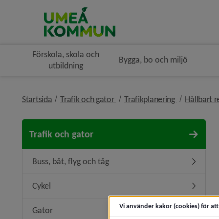
Förskola, skola och
Bygga, bo och miljö
utbildning
nivå i brödsmulenavigeringen
nivå i bröds
Startsida
Trafik och gator
Trafikplanering
Hållbart 
Trafik och gator
Buss, båt, flyg och tåg
Undermeny
Cykel
Undermen
Vi använder kakor (cookies) för at
Gator
Undermen