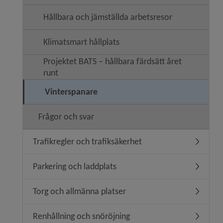
Hållbara och jämställda arbetsresor
Klimatsmart hållplats
Projektet BATS – hållbara färdsätt året
runt
Vinterspanare
Frågor och svar
Trafikregler och trafiksäkerhet
Undermeny
Parkering och laddplats
Undermen
Torg och allmänna platser
Undermen
Renhållning och snöröjning
Undermen