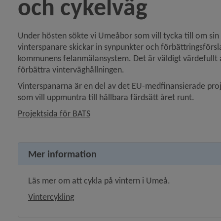
och cykelväg
Under hösten sökte vi Umeåbor som vill tycka till om sin 
vinterspanare skickar in synpunkter och förbättringsförslag
kommunens felanmälansystem. Det är väldigt värdefullt att
förbättra vinterväghållningen.
Vinterspanarna är en del av det EU-medfinansierade projek
som vill uppmuntra till hållbara färdsätt året runt.
Projektsida för BATS
 för Trafikregler och trafiksäkerhet
Mer information
y för Parkering och laddplats
Läs mer om att cykla på vintern i Umeå.
y för Torg och allmänna platser
Vintercykling
y för Renhållning och snöröjning