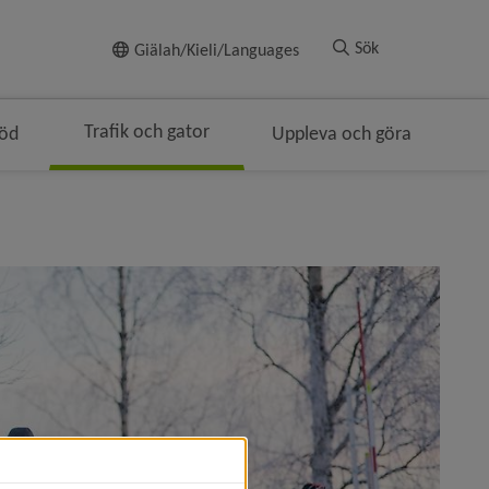
Till innehållet
Sök
Giälah/Kieli/Languages
Trafik och gator
töd
Uppleva och göra