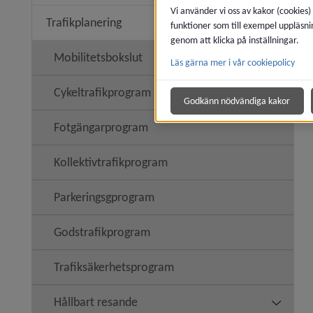
Vi använder vi oss av kakor (cookies)
Trafikplanering
funktioner som till exempel uppläsni
Undermeny
genom att klicka på inställningar.
Mobilitetsbokslut
Läs gärna mer i vår cookiepolicy
Cykeltrafikprogram
Godkänn nödvändiga kakor
Fotgängarprogram
Kollektivtrafikprogram
Parkeringsgprogram
Godstrafikprogram
Trafiksäkerhetsprogram
Hållbart resande
Undermen