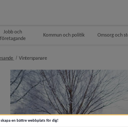
Jobb och
Kommun och politik
Omsorg och s
företagande
mulenavigeringen
nivå i brödsmulenavigeringen
nivå i brödsmulenavigeringen
resande
Vinterspanare
 för Buss, båt, flyg och tåg
y för Cykel
t skapa en bättre webbplats för dig!
y för Gator