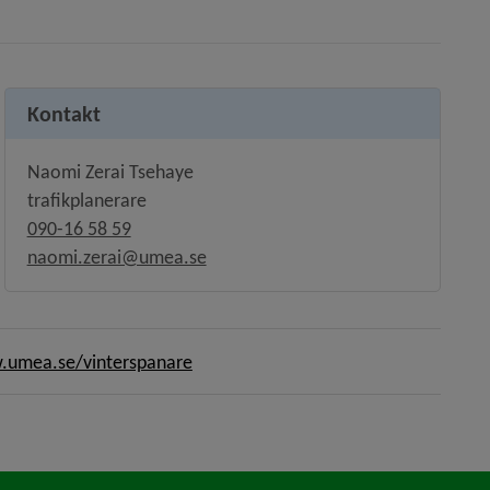
Kontakt
Naomi Zerai Tsehaye
trafikplanerare
090-16 58 59
naomi.zerai@umea.se
umea.se/vinterspanare