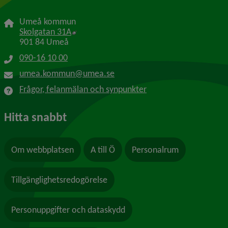
Umeå kommun
Länk till annan webbplats, öppnas i nytt f
Skolgatan 31A
901 84 Umeå
090-16 10 00
umea.kommun@umea.se
Frågor, felanmälan och synpunkter
Hitta snabbt
Om webbplatsen
A till Ö
Personalrum
Tillgänglighetsredogörelse
Personuppgifter och dataskydd