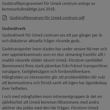
Godstrafikprogrammet för Umeå centrum antogs av 
kommunfullmäktige juni 2018.
, 2.3 MB, öppna
Godstrafikprogram för Umeå centrum.pdf
Godsnätverk
Godsnätverk för Umeå centrum ses ett par gånger per år 
och diskuterar aktuella frågor rörande gods.
Godstransporter inom staden har under senare tid mer och 
mer uppmärksammats som en stor utmaning framför allt i 
snabbt växande städer såsom Umeå. Förutom samhället 
(kommunen) finns stark påverkan från främst transportörer, 
varuägare, fastighetsägare och fordonstillverkare. 
Mångfalden av intressenter gör att problembilden blir svår 
att kommunicera och förstå samt att ingen har ägandeskap 
över helheten.
I och med mångfalden inom intressentgruppen är det en 
självklarhet att Umeå kommun tillsammans med andra 
aktörer ska jobba med den här frågan. Förutom Umeå 