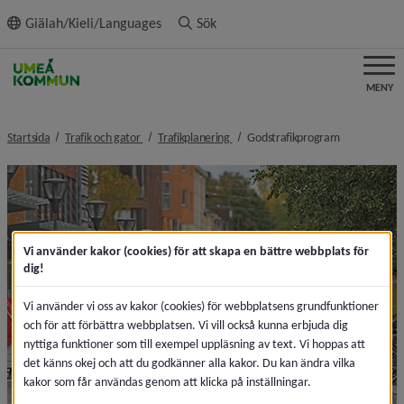
ll innehållet
Giälah/Kieli/Languages
Sök
MENY
nivå i brödsmulenavigeringen
nivå i brödsmulenavigeringen
nivå i brödsm
Startsida
Trafik och gator
Trafikplanering
Godstrafikprogram
Vi använder kakor (cookies) för att skapa en bättre webbplats för
dig!
Vi använder vi oss av kakor (cookies) för webbplatsens grundfunktioner
och för att förbättra webbplatsen. Vi vill också kunna erbjuda dig
nyttiga funktioner som till exempel uppläsning av text. Vi hoppas att
det känns okej och att du godkänner alla kakor. Du kan ändra vilka
kakor som får användas genom att klicka på inställningar.