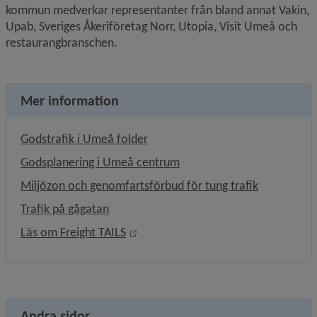
kommun medverkar representanter från bland annat Vakin, 
Upab, Sveriges Åkeriföretag Norr, Utopia, Visit Umeå och 
restaurangbranschen.
Mer information
, 1.1 MB, öppnas i nytt fönster.
Godstrafik i Umeå folder
, 1.5 MB, öppnas i nytt föns
Godsplanering i Umeå centrum
Miljözon och genomfartsförbud för tung trafik
Trafik på gågatan
Länk till annan webbplats, öppnas i 
Läs om Freight TAILS
Andra sidor