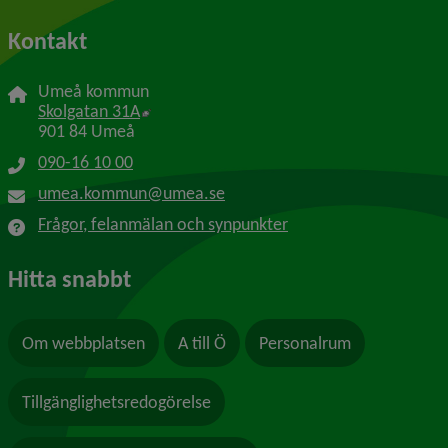
Kontakt
Umeå kommun
Länk till annan webbplats, öppnas i nytt f
Skolgatan 31A
901 84 Umeå
090-16 10 00
umea.kommun@umea.se
Frågor, felanmälan och synpunkter
Hitta snabbt
Om webbplatsen
A till Ö
Personalrum
Tillgänglighetsredogörelse