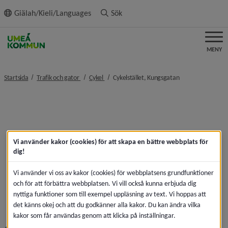
ll innehållet
Giälah/Kieli/Languages
Sök
MENY
nivå i brödsmulenavigeringen
nivå i brödsmulenavigeringen
nivå i brödsmulen
Startsida
Trafik och gator
Cykel
Cykelstället, Kungsgatan
Vi använder kakor (cookies) för att skapa en bättre webbplats för
dig!
Vi använder vi oss av kakor (cookies) för webbplatsens grundfunktioner
och för att förbättra webbplatsen. Vi vill också kunna erbjuda dig
nyttiga funktioner som till exempel uppläsning av text. Vi hoppas att
det känns okej och att du godkänner alla kakor. Du kan ändra vilka
kakor som får användas genom att klicka på inställningar.