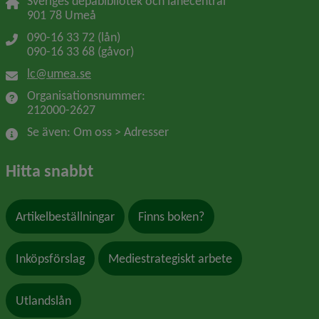
Sveriges depåbibliotek och lånecentral
901 78 Umeå
090-16 33 72 (lån)
090-16 33 68 (gåvor)
lc@umea.se
Organisationsnummer: 
212000-2627
Se även: Om oss > Adresser
Hitta snabbt
Artikelbeställningar
Finns boken?
Inköpsförslag
Mediestrategiskt arbete
Utlandslån