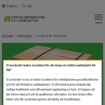
ll innehållet
English
Sök
MENY
nivå i brödsmulenavigeringen
nivå i brödsmulenavigeringen
Startsida
Nyhetsarkiv
Ny adress för donationer
Vi använder kakor (cookies) för att skapa en bättre webbplats för
dig!
Vi använder vi oss av kakor (cookies) för webbplatsens grundfunktioner
och för att förbättra webbplatsen. Vi vill också kunna erbjuda dig
nyttiga funktioner som till exempel uppläsning av text. Vi hoppas att
det känns okej och att du godkänner alla kakor. Du kan ändra vilka
kakor som får användas genom att klicka på inställningar.