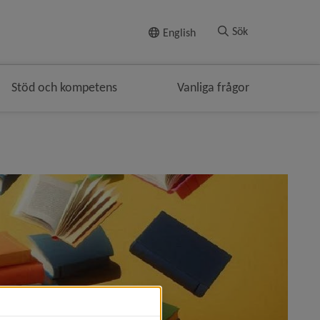
Till innehållet
Sök
English
Stöd och kompetens
Vanliga frågor