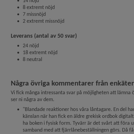
14 nöjd
8 extremt nöjd
7 missnöjd
2 extremt missnöjd
Leverans (antal av 50 svar)
24 nöjd
18 extremt nöjd
8 neutral
Några övriga kommentarer från enkäte
Vi fick många intressanta svar på möjligheten att lämna 
ser ni några av dem.
"Blandade reaktioner hos våra låntagare. En del har 
känslan när han fick en äldre grekisk ordbok digitalt
ha boken i fysisk form. Tyvärr är det svårt att föra u
samband med att fjärrlånebeställningen görs. Då får