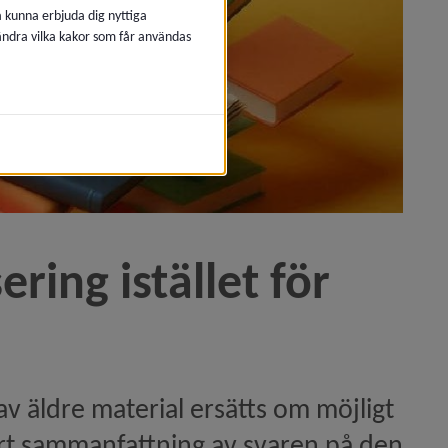
å kunna erbjuda dig nyttiga
 ändra vilka kakor som får användas
ring istället för 
av äldre material ersätts om möjligt 
kort sammanfattning av svaren på den 