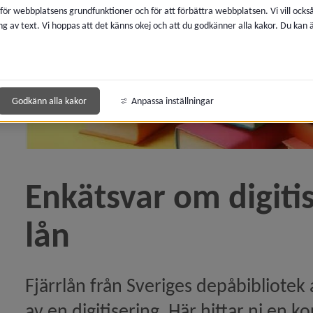
 för webbplatsens grundfunktioner och för att förbättra webbplatsen. Vi vill ocks
ng av text. Vi hoppas att det känns okej och att du godkänner alla kakor. Du kan
eln Arbetar du med gallring i sommar?)
r era donationer)
Godkänn alla kakor
Anpassa inställningar
 Frågor från fjärrlånewebbinariet)
 Sveriges depåbibliotek jubilerar)
Enkätsvar om digitise
ssamarbete för medborgarens bästa)
lån
ygger vi tillsammans!)
artikeln Presentationer från Mediekonferensen)
Fjärrlån från Sveriges depåbibliotek 
av en digitisering. Här hittar ni en 