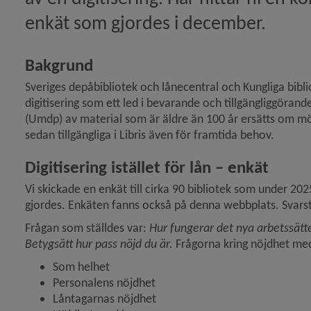
i tider av kris)
enkät som gjordes i december.
ln Uppdatera Biblioteksdatabasen!)
Bakgrund
llt?)
Sveriges depåbibliotek och lånecentral och Kungliga bibl
digitisering som ett led i bevarande och tillgängliggörande
(Umdp) av material som är äldre än 100 år ersätts om möjlig
 service i Dalarna)
sedan tillgängliga i Libris även för framtida behov.
eln Gallra med CREW – webbinarium)
Digitisering istället för lån – enkät
ikeln Två minuter om oss – se vår nya film!)
Vi skickade en enkät till cirka 90 bibliotek som under 2025
gjordes. Enkäten fanns också på denna webbplats. Svarst
ersion av riktlinjerna)
Frågan som ställdes var: 
Hur fungerar det nya arbetssättet
Betygsätt hur pass nöjd du är. 
Frågorna kring nöjdhet med
Som helhet
frågor från webbinariet)
Personalens nöjdhet
Låntagarnas nöjdhet