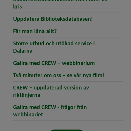
(öppnar artikeln Biblioteksverksamhetens roll 
kris
(öppnar artike
Uppdatera Biblioteksdatabasen!
(öppnar artikeln Får man låna a
Får man låna allt?
Större utbud och utökad service i
(öppnar artikeln Större utbud och utökad
Dalarna
(öppnar artik
Gallra med CREW – webbinarium
(öppnar art
Två minuter om oss – se vår nya film!
CREW – uppdaterad version av
(öppnar artikeln CREW – uppdaterad v
riktlinjerna
Gallra med CREW - frågor från
(öppnar artikeln Gallra med CREW - 
webbinariet