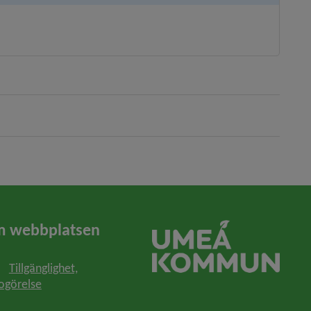
Länk till annan webbplats, öppnas i nytt fönster.
 webbplatsen
Tillgänglighet,
ogörelse