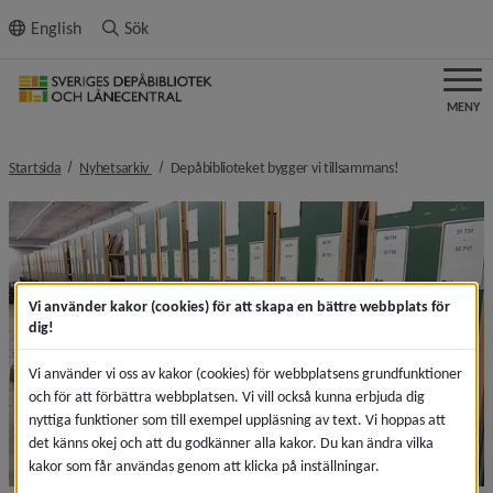
ll innehållet
English
Sök
MENY
nivå i brödsmulenavigeringen
nivå i brödsmul
Startsida
Nyhetsarkiv
Depåbiblioteket bygger vi tillsammans!
Vi använder kakor (cookies) för att skapa en bättre webbplats för
dig!
Vi använder vi oss av kakor (cookies) för webbplatsens grundfunktioner
och för att förbättra webbplatsen. Vi vill också kunna erbjuda dig
nyttiga funktioner som till exempel uppläsning av text. Vi hoppas att
det känns okej och att du godkänner alla kakor. Du kan ändra vilka
kakor som får användas genom att klicka på inställningar.