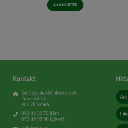
ALLA NYHETER
Kontakt
Hitt
Sveriges depåbibliotek och 
Arti
lånecentral
901 78 Umeå
090-16 33 72 (lån)
Ink
090-16 33 68 (gåvor)
lc@umea.se