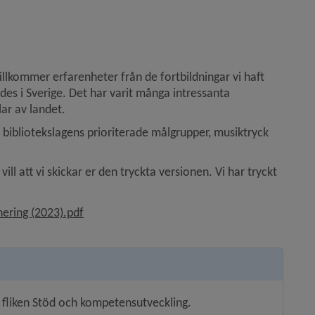
llkommer erfarenheter från de fortbildningar vi haft 
i Sverige. Det har varit många intressanta 
lar av landet.
ibliotekslagens prioriterade målgrupper, musiktryck 
ill att vi skickar er den tryckta versionen. Vi har tryckt 
, 863.2 kB.
nering (2023).pdf
 fliken Stöd och kompetensutveckling.