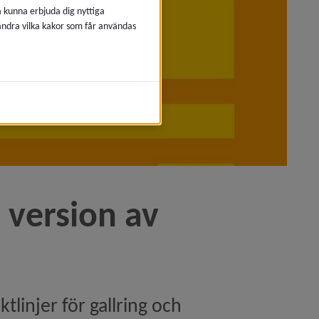
å kunna erbjuda dig nyttiga
 ändra vilka kakor som får användas
version av 
linjer för gallring och 