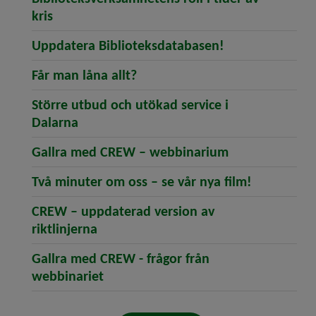
(öppnar artikeln Biblioteksverksamhetens roll 
kris
(öppnar artike
Uppdatera Biblioteksdatabasen!
(öppnar artikeln Får man låna a
Får man låna allt?
Större utbud och utökad service i
(öppnar artikeln Större utbud och utökad
Dalarna
(öppnar artik
Gallra med CREW – webbinarium
(öppnar art
Två minuter om oss – se vår nya film!
CREW – uppdaterad version av
(öppnar artikeln CREW – uppdaterad v
riktlinjerna
Gallra med CREW - frågor från
(öppnar artikeln Gallra med CREW - 
webbinariet