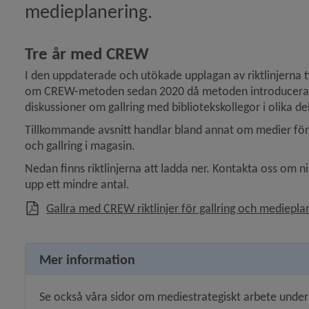
medieplanering.
i tider av kris)
ln Uppdatera Biblioteksdatabasen!)
Tre år med CREW
llt?)
I den uppdaterade och utökade upplagan av riktlinjerna ti
om CREW-metoden sedan 2020 då metoden introducerades 
diskussioner om gallring med bibliotekskollegor i olika de
 service i Dalarna)
Tillkommande avsnitt handlar bland annat om medier för b
och gallring i magasin.
eln Gallra med CREW – webbinarium)
Nedan finns riktlinjerna att ladda ner. Kontakta oss om ni v
ikeln Två minuter om oss – se vår nya film!)
upp ett mindre antal.
Gallra med CREW riktlinjer för gallring och mediepla
ersion av riktlinjerna)
Mer information
frågor från webbinariet)
Se också våra sidor om mediestrategiskt arbete under