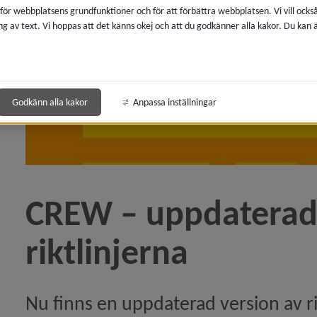
 för webbplatsens grundfunktioner och för att förbättra webbplatsen. Vi vill ocks
ng av text. Vi hoppas att det känns okej och att du godkänner alla kakor. Du kan
eln Arbetar du med gallring i sommar?)
r era donationer)
Godkänn alla kakor
Anpassa inställningar
 Frågor från fjärrlånewebbinariet)
 Sveriges depåbibliotek jubilerar)
CREW – uppdaterad 
ssamarbete för medborgarens bästa)
riktlinjerna
ygger vi tillsammans!)
artikeln Presentationer från Mediekonferensen)
Nu finns en uppdaterad version av rikt