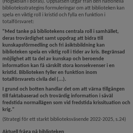
(Högskolan i Borås). Uppsatsen utgår från den nationella 
biblioteksstrategins formuleringar om att biblioteken kan 
spela en viktig roll i kristid och fylla en funktion i 
totalförsvaret:
"Med tanke på bibliotekens centrala roll i samhället, 
deras trovärdighet samt uppdrag att bidra till 
kunskapsförmedling och fri åsiktsbildning kan 
biblioteken spela en viktig roll i tider av kris. Begränsad 
möjlighet att ta del av kunskap och beroende 
information kan få särskilt stora konsekvenser i en 
kristid. Biblioteken fyller en funktion inom 
totalförsvarets civila del (...).
I grund och botten handlar det om att värna tillgången 
till faktabaserad och trovärdig information i såväl 
fredstida normallägen som vid fredstida krissituation och 
krig."
(Strategi för ett starkt biblioteksväsende 2022-2025, s.24)
Aktuell fråga på biblioteken