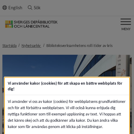
ll innehållet
English
Sök
MENY
nivå i brödsmulenavigeringen
nivå i brödsm
Startsida
Nyhetsarkiv
Biblioteksverksamhetens roll i tider av kris
Vi använder kakor (cookies) för att skapa en bättre webbplats för
dig!
Vi använder vi oss av kakor (cookies) för webbplatsens grundfunktioner
och för att förbättra webbplatsen. Vi vill också kunna erbjuda dig
nyttiga funktioner som till exempel uppläsning av text. Vi hoppas att
det känns okej och att du godkänner alla kakor. Du kan ändra vilka
kakor som får användas genom att klicka på inställningar.