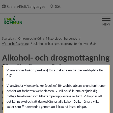
ll innehållet
Giälah/Kieli/Languages
Sök
MENY
nivå i brödsmulenavigeringen
nivå i brödsmulenavigerin
Startsida
Omsorg och stöd
Missbruk och beroende
nivå i brödsmulenavigeringen
nivå i bröds
Vård och rådgivning
Alkohol- och drogmottagning för dig över 18 år
Alkohol- och drogmottagning 
för dig över 18 år
Vi använder kakor (cookies) för att skapa en bättre webbplats för
dig!
Upplever du negativa konsekvenser av alkohol, droger eller 
spel om pengar, är anhörig eller på annat sätt möter 
Vi använder vi oss av kakor (cookies) för webbplatsens grundfunktioner
personer med risk för beroende kan du få stöd av alkohol- 
och för att förbättra webbplatsen. Vi vill också kunna erbjuda dig
nyttiga funktioner som till exempel uppläsning av text. Vi hoppas att
och drogmottagningen. Mottagningen ger kostnadsfri 
det känns okej och att du godkänner alla kakor. Du kan ändra vilka
rådgivning, bedömning, samordning och behandling av 
kakor som får användas genom att klicka på inställningar.
korttidskaraktär. Mottagningen är en samverkan mellan 