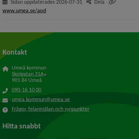
Sidan uppdaterades
2026-07-31
Dela
www.umea.se/aod
Kontakt
Umeå kommun
Länk till annan webbplats, öppnas i nytt f
Skolgatan 31A
901 84 Umeå
090-16 10 00
umea.kommun@umea.se
Frågor, felanmälan och synpunkter
Hitta snabbt