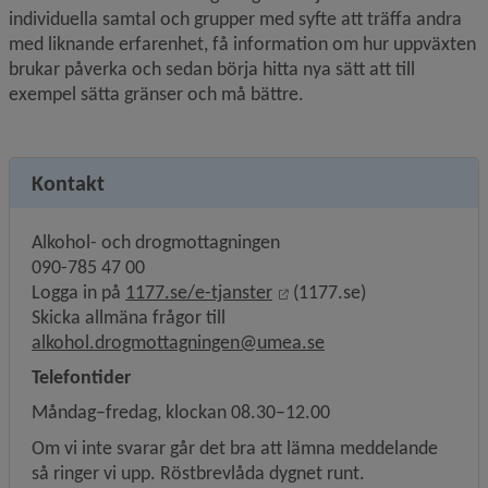
individuella samtal och grupper med syfte att träffa andra 
med liknande erfarenhet, få information om hur uppväxten 
brukar påverka och sedan börja hitta nya sätt att till 
exempel sätta gränser och må bättre.
Kontakt
Alkohol- och drogmottagningen
090-785 47 00
Länk till annan webbplats,
Logga in på 
1177.se/e-tjanster
 (1177.se)
Skicka allmäna frågor till 
alkohol.drogmottagningen@umea.se
Telefontider
Måndag–fredag, klockan 08.30–12.00
Om vi inte svarar går det bra att lämna meddelande 
så ringer vi upp. Röstbrevlåda dygnet runt.