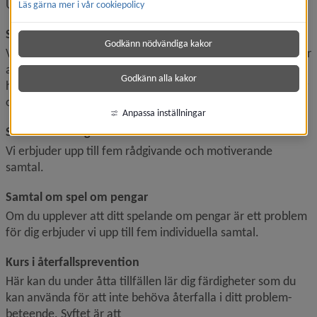
Umeå kommun och Region Västerbotten.
Läs gärna mer i vår cookiepolicy
Samtal om alkohol
Godkänn nödvändiga kakor
Vi erbjuder upp till fem individuella samtal där vi arbetar för 
att du ska kunna uppnå det mål du har. Ibland kan det vara 
Godkänn alla kakor
helnykterhet, ibland kontrollerat drickande. Vi ger stöttning 
och råd för att underlätta för dig att nå dit.
Anpassa inställningar
Samtal om droger
Vi erbjuder upp till fem rådgivande och motiverande 
samtal.
Samtal om spel om pengar
Om du upplever att ditt spelande om pengar är ett problem 
för dig erbjuder vi upp till fem individuella samtal.
Kurs i återfallsprevention
Här kan du under åtta tillfällen lär dig färdigheter som du 
kan använda för att inte behöva återfalla i ditt problem­
beteende. Syftet är att