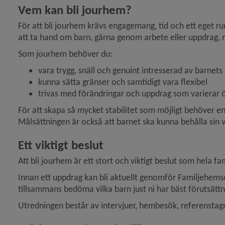
Vem kan bli jourhem?
För att bli jourhem krävs engagemang, tid och ett eget rum
att ta hand om barn, gärna genom arbete eller uppdrag, m
Som jourhem behöver du:
vara trygg, snäll och genuint intresserad av barnets
kunna sätta gränser och samtidigt vara flexibel
trivas med förändringar och uppdrag som varierar ö
För att skapa så mycket stabilitet som möjligt behöver e
Målsättningen är också att barnet ska kunna behålla sin v
Ett viktigt beslut
y för Våld och hot
Att bli jourhem är ett stort och viktigt beslut som hela fa
Innan ett uppdrag kan bli aktuellt genomför Familjehemsc
tillsammans bedöma vilka barn just ni har bäst förutsättni
Utredningen består av intervjuer, hembesök, referenstagn