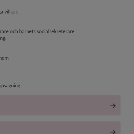
villkor.
rare och barnets socialsekreterare
ing.
rhem
ppsägning.