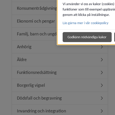
Vi använder vi oss av kakor (cookies)
Konsumentrådgivning
funktioner som till exempel uppläsni
Undermen
genom att klicka på inställningar.
Ekonomi och pengar
Läs gärna mer i vår cookiepolicy
Undermen
Familj, barn och ungdom
Undermen
Godkänn nödvändiga kakor
Anhörig
Undermen
Äldre
Undermen
Funktionsnedsättning
Undermen
Borgerlig vigsel
Undermeny
Dödsfall och begravning
Undermen
Invandring och integration
Undermeny