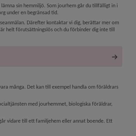
mna sin hemmiljö. Som jourhem går du tillfälligt in i 
org under en begränsad tid.
resseanmälan. Därefter kontaktar vi dig, berättar mer om 
 helt förutsättningslös och du förbinder dig inte till 
 vara många. Det kan till exempel handla om föräldrars 
ocialtjänsten med jourhemmet, biologiska föräldrar, 
r vidare till ett familjehem eller annat boende. Ett 