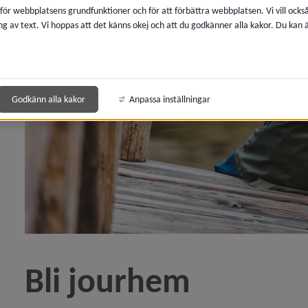
 för webbplatsens grundfunktioner och för att förbättra webbplatsen. Vi vill ocks
ng av text. Vi hoppas att det känns okej och att du godkänner alla kakor. Du kan
y för Konsumentrådgivning
y för Ekonomi och pengar
y för Familj, barn och ungdom
Godkänn alla kakor
Anpassa inställningar
y för Anhörig
y för Äldre
y för Funktionsnedsättning
 för Borgerlig vigsel
Bli jourhem
y för Dödsfall och begravning
 för Invandring och integration