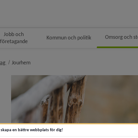
Jobb och
Omsorg och s
Kommun och politik
företagande
n
nivå i brödsmulenavigeringen
nivå i brödsmulenavigeringen
rag
Jourhem
 för Akut hjälp och krisstöd
y för Kontakta socialtjänsten
t skapa en bättre webbplats för dig!
y för Trygg och säker