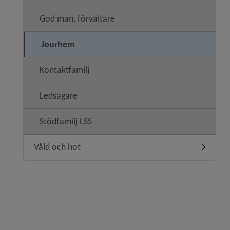
God man, förvaltare
Jourhem
Kontaktfamilj
Ledsagare
Stödfamilj LSS
Våld och hot
Undermen