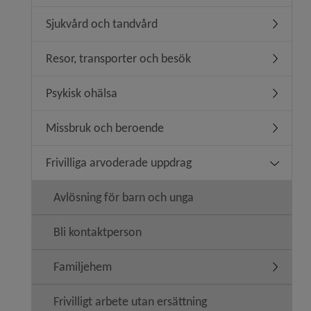
Sjukvård och tandvård
Undermen
Resor, transporter och besök
Undermen
Psykisk ohälsa
Undermen
Missbruk och beroende
Undermen
Frivilliga arvoderade uppdrag
Undermeny
Avlösning för barn och unga
Bli kontaktperson
Familjehem
Undermen
Frivilligt arbete utan ersättning