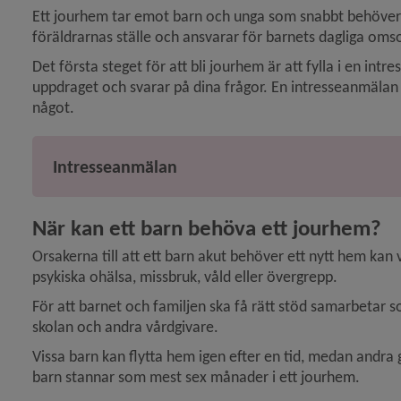
Ett jourhem tar emot barn och unga som snabbt behöver lä
föräldrarnas ställe och ansvarar för barnets dagliga oms
y för Sjukvård och tandvård
Det första steget för att bli jourhem är att fylla i en int
y för Resor, transporter och besök
uppdraget och svarar på dina frågor. En intresseanmälan är
något.
y för Psykisk ohälsa
Intresseanmälan
y för Missbruk och beroende
 för Frivilliga arvoderade uppdrag
När kan ett barn behöva ett jourhem?
Orsakerna till att ett barn akut behöver ett nytt hem kan
psykiska ohälsa, missbruk, våld eller övergrepp.
För att barnet och familjen ska få rätt stöd samarbetar s
skolan och andra vårdgivare.
y för Familjehem
Vissa barn kan flytta hem igen efter en tid, medan andra gå
barn stannar som mest sex månader i ett jourhem.