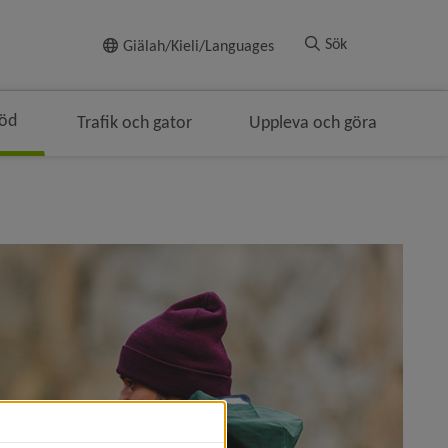
Till innehållet
Sök
Giälah/Kieli/Languages
töd
Trafik och gator
Uppleva och göra