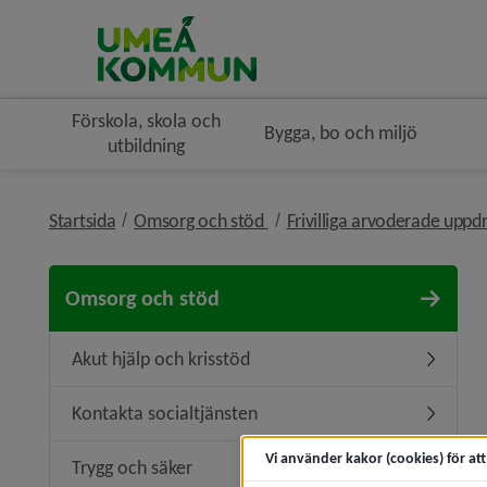
Förskola, skola och
Bygga, bo och miljö
utbildning
nivå i brödsmulenavigeringe
Startsida
Omsorg och stöd
Frivilliga arvoderade uppd
Omsorg och stöd
Akut hjälp och krisstöd
Undermeny
Kontakta socialtjänsten
Undermen
Vi använder kakor (cookies) för at
Trygg och säker
Undermen