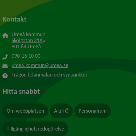
Kontakt
Umeå kommun
Länk till annan webbplats, öppnas i nytt f
Skolgatan 31A
901 84 Umeå
090-16 10 00
umea.kommun@umea.se
Frågor, felanmälan och synpunkter
Hitta snabbt
Om webbplatsen
A till Ö
Personalrum
Tillgänglighetsredogörelse