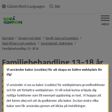
ll innehållet
Giälah/Kieli/Languages
Sök
MENY
nivå i brödsmulenavigeringen
nivå i brödsmulenavigeri
Startsida
Omsorg och stöd
Familj, barn och ungdom
nivå i brödsmulenavigeringen
nivå i brödsmulenavigeringen
Stöd till barn och ungdom
Samtalsstöd, rådgivning
nivå i brödsmulenavigeringen
Familjebehandling 13–18 år
Familjebehandling 13–18 år
Vi använder kakor (cookies) för att skapa en bättre webbplats för
Familjebehandling är en öppenvårdsverksamhet barn och 
dig!
ungdomar 13–18 år och deras föräldrar. Vi arbetar för att 
Vi använder vi oss av kakor (cookies) för webbplatsens grundfunktioner
sammanhållningen, omsorgen och tilliten i familjen stärks. 
och för att förbättra webbplatsen. Vi vill också kunna erbjuda dig
Familjebehandlingen träffar familjer som behöver hjälp 
nyttiga funktioner som till exempel uppläsning av text. Vi hoppas att
med skolsvårigheter, relationssvårigheter eller utagerande 
det känns okej och att du godkänner alla kakor. Du kan ändra vilka
beteende som till exempel begynnande alkohol eller drog­
kakor som får användas genom att klicka på inställningar.
användande, aggressivitet, begår brott och där man 