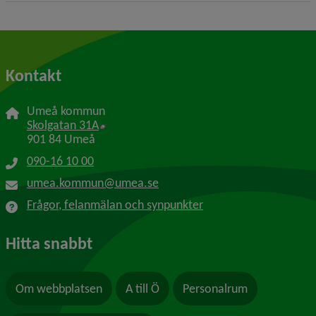
Kontakt
Umeå kommun
Länk till annan webbplats, öppnas i nytt f
Skolgatan 31A
901 84 Umeå
090-16 10 00
umea.kommun@umea.se
Frågor, felanmälan och synpunkter
Hitta snabbt
Om webbplatsen
A till Ö
Personalrum