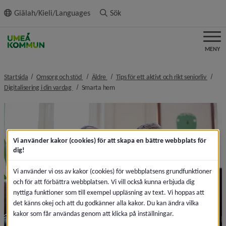
ll innehållet
Giälah/Kieli/Languages
Sök
MENY
nivå i brödsmulenavigeringen
nivå i brödsmulenavigeringen
nivå i
Startsida
Omsorg och stöd
Äldre
Tips för ett aktivt och rikt seniorliv
nivå i brödsmulenavigeringen
nivå i brödsmulenavigeringen
Digitalisering i din vardag
Smarta hem
Vi använder kakor (cookies) för att skapa en bättre webbplats för
dig!
Vi använder vi oss av kakor (cookies) för webbplatsens grundfunktioner
och för att förbättra webbplatsen. Vi vill också kunna erbjuda dig
nyttiga funktioner som till exempel uppläsning av text. Vi hoppas att
det känns okej och att du godkänner alla kakor. Du kan ändra vilka
kakor som får användas genom att klicka på inställningar.