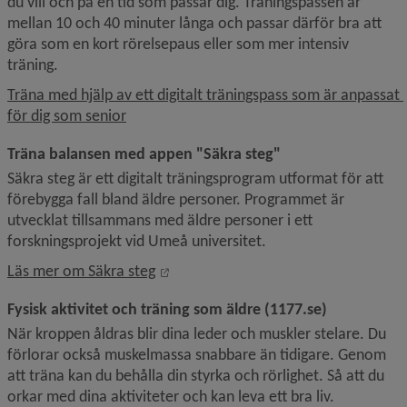
du vill och på en tid som passar dig. Träningspassen är 
mellan 10 och 40 minuter långa och passar därför bra att 
göra som en kort rörelsepaus eller som mer intensiv 
träning.
Träna med hjälp av ett digitalt träningspass som är anpassat 
för dig som senior
Träna balansen med appen "Säkra steg"
Säkra steg är ett digitalt träningsprogram utformat för att 
förebygga fall bland äldre personer. Programmet är 
utvecklat tillsammans med äldre personer i ett 
forskningsprojekt vid Umeå universitet.
Länk till annan webbplats, öppnas i n
Läs mer om Säkra steg
Fysisk aktivitet och träning som äldre (1177.se)
När kroppen åldras blir dina leder och muskler stelare. Du 
förlorar också muskelmassa snabbare än tidigare. Genom 
att träna kan du behålla din styrka och rörlighet. Så att du 
orkar med dina aktiviteter och kan leva ett bra liv.