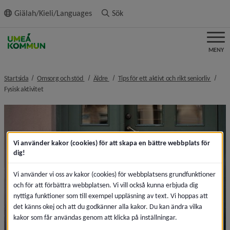
ll innehållet
Giälah/Kieli/Languages
Sök
MENY
nivå i brödsmulenavigeringen
nivå i brödsmulenavigeringen
nivå i
Startsida
Omsorg och stöd
Äldre
Tips för ett aktivt och rikt seniorliv
nivå i brödsmulenavigeringen
Fysisk aktivitet
Vi använder kakor (cookies) för att skapa en bättre webbplats för
dig!
Vi använder vi oss av kakor (cookies) för webbplatsens grundfunktioner
och för att förbättra webbplatsen. Vi vill också kunna erbjuda dig
nyttiga funktioner som till exempel uppläsning av text. Vi hoppas att
det känns okej och att du godkänner alla kakor. Du kan ändra vilka
kakor som får användas genom att klicka på inställningar.