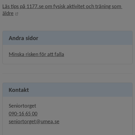
Läs tips på 1177.se om fysisk aktivitet och träning som 
Länk till annan webbplats, öppnas i nytt fönster.
äldre
Andra sidor
Minska risken för att falla
Kontakt
Seniortorget
090-16 65 00
seniortorget@umea.se