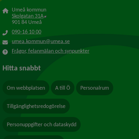
Umeå kommun
Länk till annan webbplats, öppnas i nytt f
Skolgatan 31A
901 84 Umeå
090-16 10 00
umea.kommun@umea.se
Frågor, felanmälan och synpunkter
Hitta snabbt
Om webbplatsen
A till Ö
Personalrum
Tillgänglighetsredogörelse
Personuppgifter och dataskydd