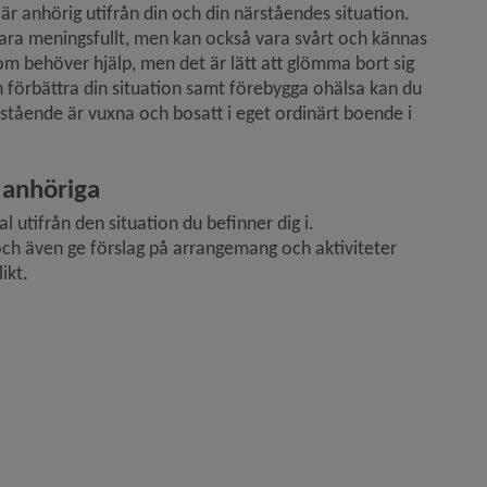
r anhörig utifrån din och din närståendes situation. 
vara meningsfullt, men kan också vara svårt och kännas 
m behöver hjälp, men det är lätt att glömma bort sig 
 förbättra din situation samt förebygga ohälsa kan du 
rstående är vuxna och bosatt i eget ordinärt boende i 
 anhöriga
utifrån den situation du befinner dig i. 
h även ge förslag på arrangemang och aktiviteter 
ikt.