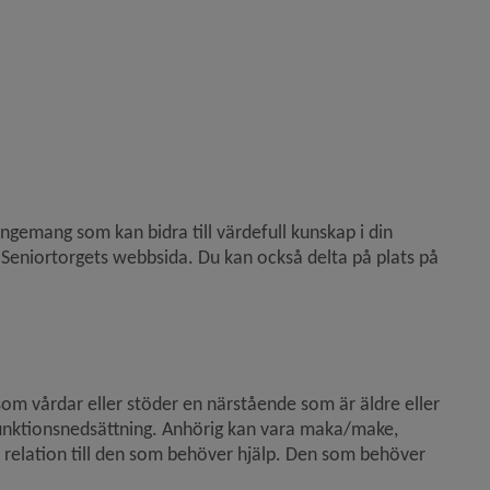
ngemang som kan bidra till värdefull kunskap i din 
 Seniortorgets webbsida. Du kan också delta på plats på 
I Umeå kommun använder vi begreppet anhörig för den som vårdar eller stöder en närstående som är äldre eller 
unktionsnedsättning. Anhörig kan vara maka/make, 
relation till den som behöver hjälp. Den som behöver 