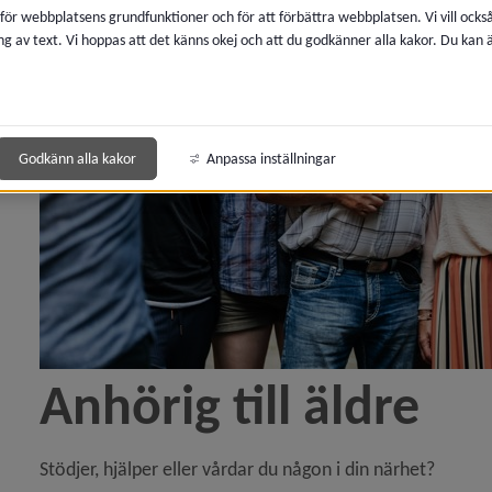
 för webbplatsens grundfunktioner och för att förbättra webbplatsen. Vi vill ocks
ng av text. Vi hoppas att det känns okej och att du godkänner alla kakor. Du kan
ny för Demens
 för Anhörig till äldre
Godkänn alla kakor
Anpassa inställningar
y för Korttidsboende
Anhörig till äldre
Stödjer, hjälper eller vårdar du någon i din närhet?