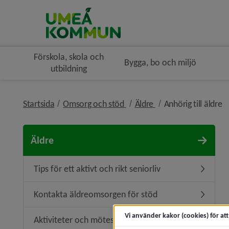
Förskola, skola och
Bygga, bo och miljö
utbildning
nivå i brödsmulenavigeringe
nivå i brödsmulenavi
ni
Startsida
Omsorg och stöd
Äldre
Anhörig till äldre
Äldre
Tips för ett aktivt och rikt seniorliv
Undermeny
Kontakta äldreomsorgen för stöd
Undermen
Vi använder kakor (cookies) för at
Aktiviteter och mötesplatser för äldre
Undermeny