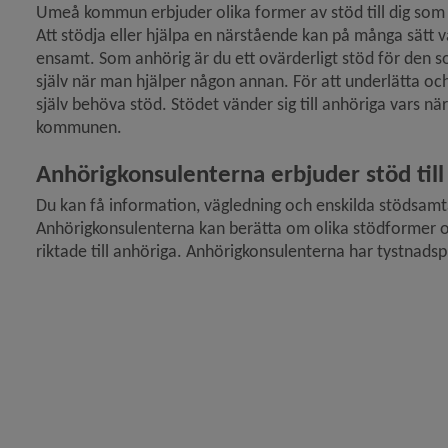
Umeå kommun erbjuder olika former av stöd till dig som ä
Att stödja eller hjälpa en närstående kan på många sätt 
 för Hjälp i hemmet för äldre
ensamt. Som anhörig är du ett ovärderligt stöd för den so
själv när man hjälper någon annan. För att underlätta och
y för Boende för äldre
själv behöva stöd. Stödet vänder sig till anhöriga vars nä
kommunen.
Anhörigkonsulenterna erbjuder stöd till
Du kan få information, vägledning och enskilda stödsamtal 
Anhörigkonsulenterna kan berätta om olika stödformer oc
riktade till anhöriga. Anhörigkonsulenterna har tystnadspl