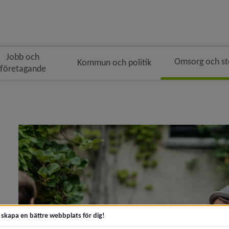
Jobb och
Omsorg och s
Kommun och politik
företagande
n
geringen
vå i brödsmulenavigeringen
 för Tips för ett aktivt och rikt seniorliv
y för Kontakta äldreomsorgen för stöd
t skapa en bättre webbplats för dig!
 för Aktiviteter och mötesplatser för äldre