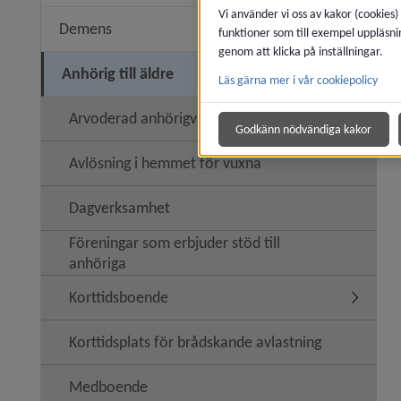
Vi använder vi oss av kakor (cookies)
Demens
funktioner som till exempel uppläsni
Underme
genom att klicka på inställningar.
Anhörig till äldre
Läs gärna mer i vår cookiepolicy
Undermeny
Arvoderad anhörigvård
Godkänn nödvändiga kakor
Avlösning i hemmet för vuxna
Dagverksamhet
Föreningar som erbjuder stöd till
anhöriga
Korttidsboende
Undermen
Korttidsplats för brådskande avlastning
Medboende