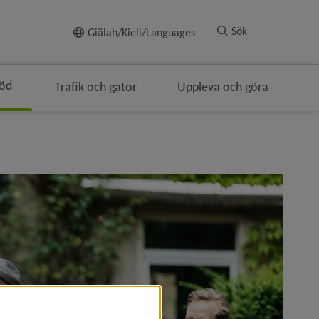
Till innehållet
Sök
Giälah/Kieli/Languages
töd
Trafik och gator
Uppleva och göra