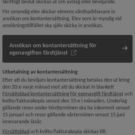
Skriftligt beslut skickas ut om avslag eller beviljande.
För omyndig elev skickar elevens vårdnadshavare in 
ansökan om kontantersättning. Elev som är myndig vid 
ansökningstillfället ska själv skicka in ansökan.
Ansökan om kontantersättning för
egenavgiften färdtjänst
Utbetalning av kontantersättning
Efter att du beviljats kontantersättning betalas den ut kring 
den 20:e varje månad mot att du skickat in blankett 
, 100
Försättsblad kontantersättning för egenavgift färdtjänst
 och 
kvitto/fakturakopia senast den 15:e i månaden. Underlag 
gällande resor under höstterminen ska ha inkommit senast 
15 januari och resor gällande vårterminen senast 15 juni 
innevarande läsår.
, 1007.6 kB, öppnas i nytt fönster.
Försättsblad
 och kvitto/fakturakopia skickas till: