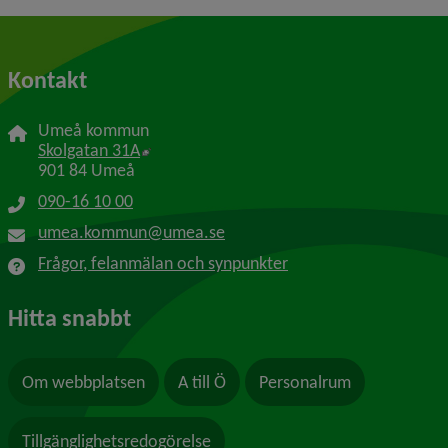
Kontakt
Umeå kommun
Länk till annan webbplats, öppnas i nytt f
Skolgatan 31A
901 84 Umeå
090-16 10 00
umea.kommun@umea.se
Frågor, felanmälan och synpunkter
Hitta snabbt
Om webbplatsen
A till Ö
Personalrum
Tillgänglighetsredogörelse