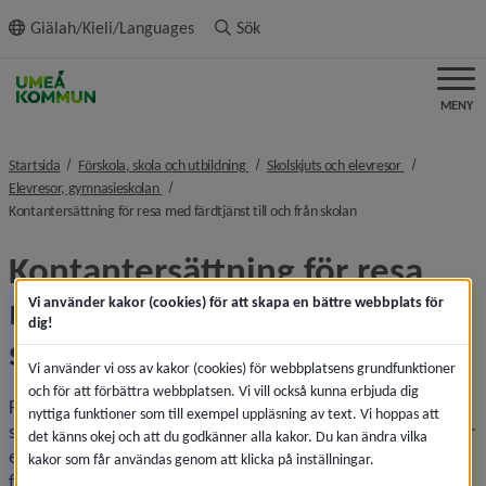
ll innehållet
Giälah/Kieli/Languages
Sök
MENY
nivå i brödsmulenavigeringen
nivå i brödsm
Startsida
Förskola, skola och utbildning
Skolskjuts och elevresor
nivå i brödsmulenavigeringen
Elevresor, gymnasieskolan
nivå i brödsmulenavig
Kontantersättning för resa med färdtjänst till och från skolan
Kontantersättning för resa 
med färdtjänst till och från 
Vi använder kakor (cookies) för att skapa en bättre webbplats för
dig!
skolan
Vi använder vi oss av kakor (cookies) för webbplatsens grundfunktioner
och för att förbättra webbplatsen. Vi vill också kunna erbjuda dig
För elever som studerar vid gymnasieskola finns inga 
nyttiga funktioner som till exempel uppläsning av text. Vi hoppas att
särskilda skäl som enligt lagen ger rätt till stöd för elevresor 
det känns okej och att du godkänner alla kakor. Du kan ändra vilka
eller skolskjuts. En elev, som har en varaktig 
kakor som får användas genom att klicka på inställningar.
funktionsnedsättning och därför behöver speciella 