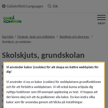
ll innehållet
Giälah/Kieli/Languages
Sök
MENY
nivå i brödsmulenavigeringen
nivå i brödsm
Startsida
Förskola, skola och utbildning
Skolskjuts och elevresor
nivå i brödsmulenavigeringen
Skolskjuts, grundskolan
Skolskjuts, grundskolan
Rätten till skolskjuts bedöms enligt skollagen
Vi använder kakor (cookies) för att skapa en bättre webbplats för
dig!
En elev i förskoleklass och grundskolan med kommunal 
huvudman har rätt till kostnadsfri skolskjuts från en plats i 
Vi använder vi oss av kakor (cookies) för webbplatsens grundfunktioner
anslutning till elevens hem till den plats där utbildningen 
och för att förbättra webbplatsen. Vi vill också kunna erbjuda dig
bedrivs och tillbaka, om sådan skjuts behövs med hänsyn 
nyttiga funktioner som till exempel uppläsning av text. Vi hoppas att
till, färdvägens längd, trafikförhållanden, elevens 
det känns okej och att du godkänner alla kakor. Du kan ändra vilka
funktionsnedsättning eller någon annan särskild 
kakor som får användas genom att klicka på inställningar.
omständighet.