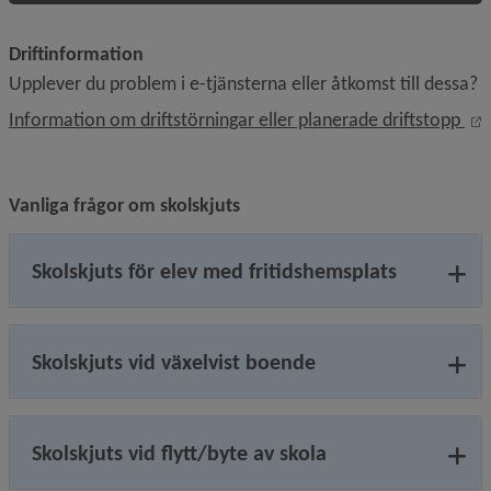
Driftinformation
Upplever du problem i e-tjänsterna eller åtkomst till dessa?
Ö
Information om driftstörningar eller planerade driftstopp 
Vanliga frågor om skolskjuts
Skolskjuts för elev med fritidshemsplats
Skolskjuts vid växelvist boende
Skolskjuts vid flytt/byte av skola