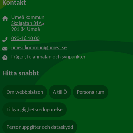
Kontakt
Umeå kommun
Länk till annan webbplats, öppnas i nytt f
Skolgatan 31A
901 84 Umeå
090-16 10 00
umea.kommun@umea.se
Frågor, felanmälan och synpunkter
Hitta snabbt
Om webbplatsen
A till Ö
Personalrum
Tillgänglighetsredogörelse
Personuppgifter och dataskydd