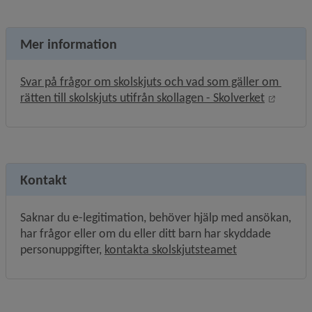
Mer information
Svar på frågor om skolskjuts och vad som gäller om 
Länk ti
rätten till skolskjuts utifrån skollagen - Skolverket
Kontakt
Saknar du e-legitimation, behöver hjälp med ansökan, 
har frågor eller om du eller ditt barn har skyddade 
personuppgifter, 
kontakta skolskjutsteamet