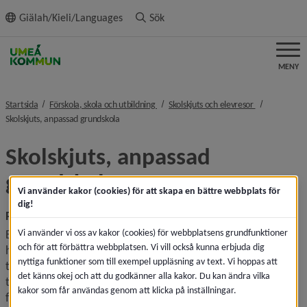
ll innehållet
Giälah/Kieli/Languages
Sök
MENY
nivå i brödsmulenavigeringen
nivå i brödsm
Startsida
Förskola, skola och utbildning
Skolskjuts och elevresor
nivå i brödsmulenavigeringen
Skolskjuts, anpassad grundskola
Skolskjuts, anpassad 
grundskola
Vi använder kakor (cookies) för att skapa en bättre webbplats för
dig!
Rätten till skolskjuts bedöms enligt skollagen
Vi använder vi oss av kakor (cookies) för webbplatsens grundfunktioner
En elev i anpassad grundskola med kommunal huvudman 
och för att förbättra webbplatsen. Vi vill också kunna erbjuda dig
har rätt till kostnadsfri skolskjuts från en plats i anslutning 
nyttiga funktioner som till exempel uppläsning av text. Vi hoppas att
till elevens hem till den plats där utbildningen bedrivs och 
det känns okej och att du godkänner alla kakor. Du kan ändra vilka
tillbaka, om sådan skjuts behövs med hänsyn till, 
kakor som får användas genom att klicka på inställningar.
färdvägens längd, trafikförhållanden, elevens 