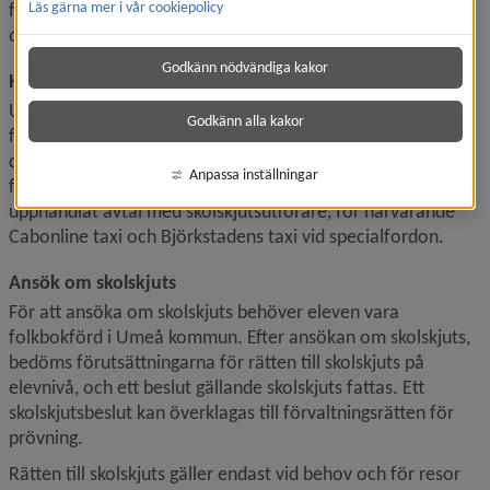
funktionsnedsättning eller någon annan särskild 
Läs gärna mer i vår cookiepolicy
omständighet.
Godkänn nödvändiga kakor
Hemkommunen ansvarar för att skolskjuts anordnas
Umeå kommuns för- och grundskoleförvaltning har ansvar 
Godkänn alla kakor
för att se till så att skolskjuts anordnas. För att kunna göra 
det finns avtal med Umeå kommunföretag som har ansvar 
Anpassa inställningar
för kollektivtrafiken, avseende trafikplanering och 
upphandlat avtal med skolskjutsutförare, för närvarande 
Cabonline taxi och Björkstadens taxi vid specialfordon.
Ansök om skolskjuts
För att ansöka om skolskjuts behöver eleven vara 
folkbokförd i Umeå kommun. Efter ansökan om skolskjuts, 
bedöms förutsättningarna för rätten till skolskjuts på 
elevnivå, och ett beslut gällande skolskjuts fattas. Ett 
skolskjutsbeslut kan överklagas till förvaltningsrätten för 
prövning.
Rätten till skolskjuts gäller endast vid behov och för resor 