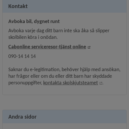
Kontakt
Avboka bil, dygnet runt
Avboka varje dag ditt barn inte ska åka så slipper 
skolbilen köra i onödan.
Länk till annan we
Cabonline serviceresor-tjänst online
090-14 14 14
Saknar du e-legitimation, behöver hjälp med ansökan, 
har frågor eller om du eller ditt barn har skyddade 
Länk till ann
personuppgifter, 
kontakta skolskjutsteamet
.
Andra sidor