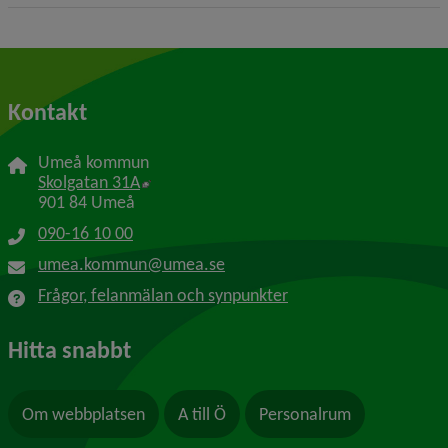
Kontakt
Umeå kommun
Länk till annan webbplats, öppnas i nytt f
Skolgatan 31A
901 84 Umeå
090-16 10 00
umea.kommun@umea.se
Frågor, felanmälan och synpunkter
Hitta snabbt
Om webbplatsen
A till Ö
Personalrum