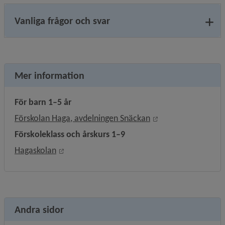
Vanliga frågor och svar
Mer information
För barn 1–5 år
Länk till annan web
Förskolan Haga, avdelningen Snäckan
Förskoleklass och årskurs 1
–
9
Länk till annan webbplats, öppnas i nytt föns
Hagaskolan
Andra sidor