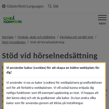
ll innehållet
Giälah/Kieli/Languages
Sök
MENY
nivå i brödsmulenavigeringen
nivå i bröd
Startsida
Förskola, skola och utbildning
Elevhälsa och särskilt stöd
nivå i brödsmulenavigeringen
nivå i brödsmulenavigeringen
Stöd i grundskolan
Stöd vid hörselnedsättning
Stöd vid hörselnedsättning
Kommunala förskolor och skolor arbetar för att skapa 
Vi använder kakor (cookies) för att skapa en bättre webbplats för
dig!
tillgängliga lärmiljöer utifrån barn och elevers 
hörselnedsättning. Med stöd av elevhälsans kompetenser 
Vi använder vi oss av kakor (cookies) för webbplatsens grundfunktioner
kan det exempelvis innebära hörselteknisk utrustning, 
och för att förbättra webbplatsen. Vi vill också kunna erbjuda dig
svenskt teckenspråk som modersmål och nybörjarspråk och 
nyttiga funktioner som till exempel uppläsning av text. Vi hoppas att
specialpedagogiskt stöd till förskolor och skolor, under 1-19 
det känns okej och att du godkänner alla kakor. Du kan ändra vilka
åringens skoltid.
kakor som får användas genom att klicka på inställningar.