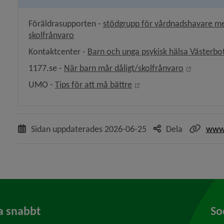
Föräldrasupporten - 
stödgrupp för vårdnadshavare med
skolfrånvaro
Kontaktcenter - 
Barn och unga psykisk hälsa Västerbo
Länk till
1177.se - 
När barn mår dåligt/skolfrånvaro
Länk till annan webbplat
UMO - 
Tips för att må bättre
Sidan uppdaterades
2026-06-25
Dela
www.
a snabbt
So