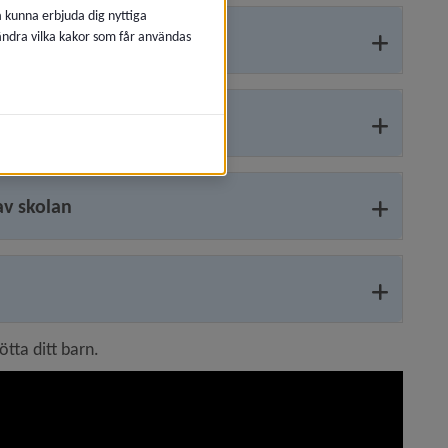
å kunna erbjuda dig nyttiga
 ändra vilka kakor som får användas
av skolan
tta ditt barn.