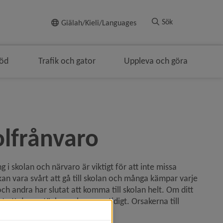
Till innehållet
Sök
Giälah/Kieli/Languages
töd
Trafik och gator
Uppleva och göra
igeringen
olfrånvaro
g i skolan och närvaro är viktigt för att inte missa 
an vara svårt att gå till skolan och många kämpar varje 
och andra har slutat att komma till skolan helt. Om ditt 
igt att du upptäcker och agerar tidigt. Orsakerna till 