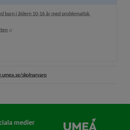
 barn i åldern 10-16 år med problematisk 
Länk till annan webbplats, öppnas i nytt fönster.
tten
 annan webbplats, öppnas i nytt fönster.
s, öppnas i nytt fönster.
umea.se/skolnarvaro
ciala medier