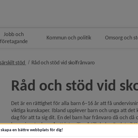
Jobb och
Kommun och politik
Omsorg och s
företagande
navigeringen
nivå i brödsmulenavigeringen
nivå i brödsmulenav
särskilt stöd
Råd och stöd vid skolfrånvaro
Råd och stöd vid sk
Det är en rättighet för alla barn 6–16 år att få undervisnin
y för Förskola
viktiga kunskaper. Ibland upplever barn och unga att det k
dag för att ta sig dit. En del barn har frånvaro då och då 
y för Grundskola
barn visar tecken på att inte vilja gå till skolan är det vikt
t skapa en bättre webbplats för dig!
varför ett barn är hemma från skolan varierar.