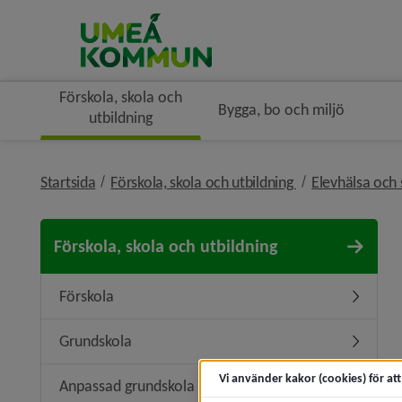
Förskola, skola och
Bygga, bo och miljö
utbildning
nivå i brödsmule
Startsida
Förskola, skola och utbildning
Elevhälsa och 
Förskola, skola och utbildning
Förskola
Undermen
Grundskola
Undermen
Vi använder kakor (cookies) för at
Anpassad grundskola