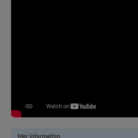
y för Skolskjuts och elevresor
 för Måltider i skola och förskola
y för Modersmål
y för Studie- och yrkesvägledning
Mer information