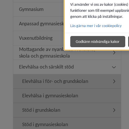
Vi använder vi oss av kakor (cookies)
Gymnasium
funktioner som till exempel uppläsni
Underme
genom att klicka på inställningar.
Anpassad gymnasieskola
Läs gärna mer i vår cookiepolicy
Undermen
Vuxenutbildning
Undermen
Godkänn nödvändiga kakor
Mottagande av nyanlända i förskola,
Undermen
skola och gymnasieskola
Elevhälsa och särskilt stöd
Undermeny
Elevhälsa i för- och grundskolan
Undermeny
Elevhälsa i gymnasieskolan
Stöd i grundskolan
Undermen
Stöd i gymnasieskolan