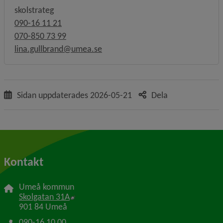
skolstrateg
090-16 11 21
070-850 73 99
lina.gullbrand@umea.se
Sidan uppdaterades
2026-05-21
Dela
Kontakt
Umeå kommun
Länk till annan webbplats, öppnas i nytt f
Skolgatan 31A
901 84 Umeå
090-16 10 00