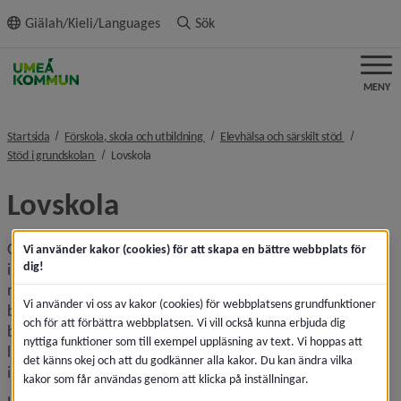
ll innehållet
Giälah/Kieli/Languages
Sök
MENY
nivå i brödsmulenavigeringen
nivå i bröd
Startsida
Förskola, skola och utbildning
Elevhälsa och särskilt stöd
nivå i brödsmulenavigeringen
nivå i brödsmulenavigeringen
Stöd i grundskolan
Lovskola
Lovskola
Om du som elev eller vårdnadshavare i årskurs 8 eller 9 är 
Vi använder kakor (cookies) för att skapa en bättre webbplats för
dig!
intresserad av eller har behov av lovskola, kontakta din 
mentor. Tillsammans med lärare, elevhälsa och rektor 
Vi använder vi oss av kakor (cookies) för webbplatsens grundfunktioner
bedömer ni om ditt barn ska erbjudas lovskola. Om ditt 
och för att förbättra webbplatsen. Vi vill också kunna erbjuda dig
barn tackar jag till lovskola är det obligatorisk närvaro, 
nyttiga funktioner som till exempel uppläsning av text. Vi hoppas att
lunch ingår. För de elever som är berättigad till skolskjuts 
det känns okej och att du godkänner alla kakor. Du kan ändra vilka
ingår även det.
kakor som får användas genom att klicka på inställningar.