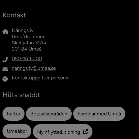
Kontakt
Näringsliv
Umeå kommun
Länk till annan webbplats, öppnas i nytt fö
Skolgatan 31A
901 84 Umeå
090-16 10 00
naringsliv@umea.se
Kontaktuppgifter personal
Hitta snabbt
Kartor
Bostadsområden
Fördelar med Umeå
Umeåbor
Nyinflyttad, tidning