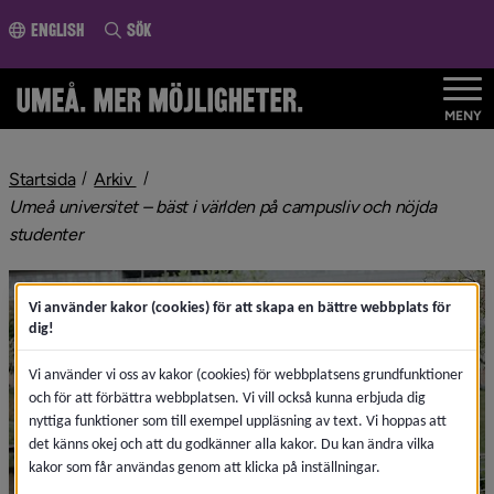
ll innehållet
English
Sök
MENY
nivå i brödsmulenavigeringen
Startsida
Arkiv
Umeå universitet – bäst i världen på campusliv och nöjda
nivå i brödsmulenavigeringen
studenter
Vi använder kakor (cookies) för att skapa en bättre webbplats för
dig!
Vi använder vi oss av kakor (cookies) för webbplatsens grundfunktioner
och för att förbättra webbplatsen. Vi vill också kunna erbjuda dig
nyttiga funktioner som till exempel uppläsning av text. Vi hoppas att
det känns okej och att du godkänner alla kakor. Du kan ändra vilka
kakor som får användas genom att klicka på inställningar.