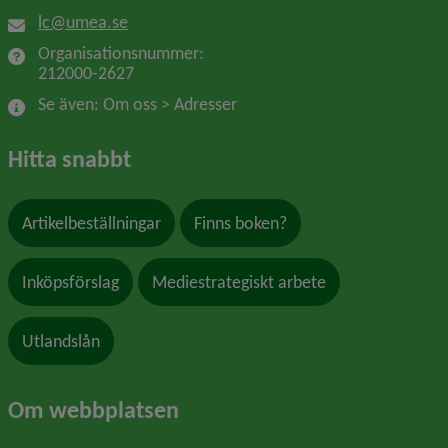
lc@umea.se
Organisationsnummer: 
212000-2627
Se även: Om oss > Adresser
Hitta snabbt
Artikelbeställningar
Finns boken?
Inköpsförslag
Mediestrategiskt arbete
Utlandslån
Om webbplatsen