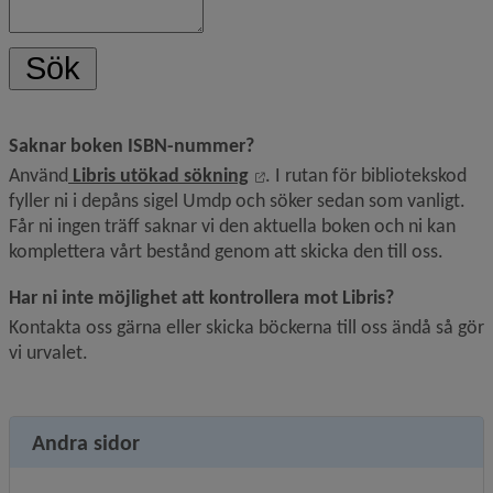
Saknar boken ISBN-nummer?
Länk till annan webbplats, öp
Använd
Libris utökad sökning
. I rutan för bibliotekskod 
fyller ni i depåns sigel Umdp och söker sedan som vanligt. 
Får ni ingen träff saknar vi den aktuella boken och ni kan 
komplettera vårt bestånd genom att skicka den till oss.
Har ni inte möjlighet att kontrollera mot Libris?
Kontakta oss gärna eller skicka böckerna till oss ändå så gör 
vi urvalet.
Andra sidor