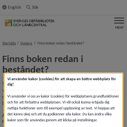
ll innehållet
English
Sök
MENY
nivå i brödsmulenavigeringen
nivå i brödsmulenavigeringe
Startsida
Donera
Finns boken redan i beståndet?
Finns boken redan i 
beståndet?
Vi använder kakor (cookies) för att skapa en bättre webbplats för
Sveriges depåbibliotek, sigel Umdp, sparar ett exemplar av 
dig!
varje titel och upplaga. Finns redan boken hos oss behöver 
ni inte skicka hit den. Det finns flera sätt att kontrollera om 
Vi använder vi oss av kakor (cookies) för webbplatsens grundfunktioner
och för att förbättra webbplatsen. Vi vill också kunna erbjuda dig
boken saknas i vårt bestånd:
nyttiga funktioner som till exempel uppläsning av text. Vi hoppas att
det känns okej och att du godkänner alla kakor. Du kan ändra vilka
Använd denna tjänst och få svar genom att ange ISBN-
kakor som får användas genom att klicka på inställningar.
nummer