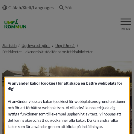
ll innehållet
Giälah/Kieli/Languages
Sök
MENY
nivå i brödsmulenavigeringen
nivå i brödsmulenavigeringen
Startsida
Uppleva och göra
Ung i Umeå
nivå i brödsmulenavigerin
Fritidskortet – ekonomiskt stöd för barns fritidsaktiviteter
Vi använder kakor (cookies) för att skapa en bättre webbplats för
dig!
Vi använder vi oss av kakor (cookies) för webbplatsens grundfunktioner
och för att förbättra webbplatsen. Vi vill också kunna erbjuda dig
nyttiga funktioner som till exempel uppläsning av text. Vi hoppas att
det känns okej och att du godkänner alla kakor. Du kan ändra vilka
kakor som får användas genom att klicka på inställningar.