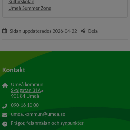
Länk till annan webbplats, öppnas i nytt fönste
Kulturskolan
Umeå Summer Zone
Sidan uppdaterades
2026-04-22
Dela
Kontakt
Umeå kommun
Länk till annan webbplats, öppnas i nytt f
Skolgatan 31A
901 84 Umeå
090-16 10 00
umea.kommun@umea.se
Frågor, felanmälan och synpunkter