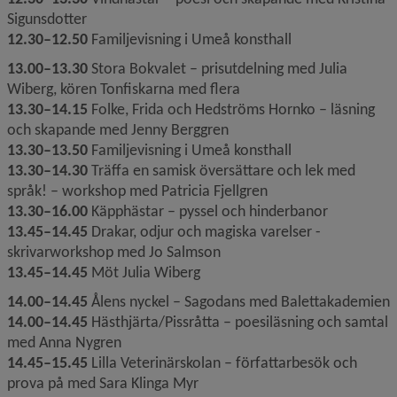
Sigunsdotter
12.30–12.50
 Familjevisning i Umeå konsthall
13.00–13.30
 Stora Bokvalet – prisutdelning med Julia 
Wiberg, kören Tonfiskarna med flera 
13.30–14.15
 Folke, Frida och Hedströms Hornko – läsning 
och skapande med Jenny Berggren
13.30–13.50
 Familjevisning i Umeå konsthall
13.30–14.30
 Träffa en samisk översättare och lek med 
språk! – workshop med Patricia Fjellgren
13.30–16.00
 Käpphästar – pyssel och hinderbanor
13.45–14.45
 Drakar, odjur och magiska varelser - 
skrivarworkshop med Jo Salmson 
13.45–14.45
 Möt Julia Wiberg
14.00–14.45
 Ålens nyckel – Sagodans med Balettakademien
14.00–14.45
 Hästhjärta/Pissråtta – poesiläsning och samtal 
med Anna Nygren
14.45–15.45
 Lilla Veterinärskolan – författarbesök och 
prova på med Sara Klinga Myr