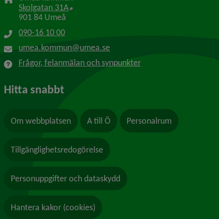
Länk till annan webbplats, öppnas i nytt f
Skolgatan 31A
901 84 Umeå
090-16 10 00
umea.kommun@umea.se
Frågor, felanmälan och synpunkter
Hitta snabbt
Om webbplatsen
A till Ö
Personalrum
Tillgänglighetsredogörelse
Personuppgifter och dataskydd
Hantera kakor (cookies)