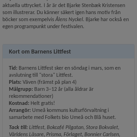
aktuella uttrycket. I år är det Bjarke Stenbæk Kristensen 
som illustrerar. Du känner säkert igen hans motiv från 
böcker som exempelvis 
Ålens Nyckel
. Bjarke har också en 
egen programpunkt under festivalen.
Kort om Barnens Littfest
Tid:
 Barnens Littfest sker en söndag i mars, som en 
avslutning till "stora" Littfest.
Plats:
 Väven (främst på plan 4)
Målgrupp:
 Barn 3–12 år (alla åldrar är 
rekommendationer)
Kostnad:
 Helt gratis!
Arrangör:
 Umeå kommuns kulturförvaltning i 
samarbete med Folkets bio Umeå och Blå huset.
Tack till:
 Littfest, Bokcafé Pilgatan, Stora Bokvalet, 
Världens Läsare, Prisma, Förlaget, Bonnier Carlsen, 