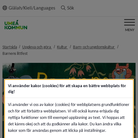
ll innehållet
Giälah/Kieli/Languages
Sök
MENY
nivå i brödsmulenavigeringen
nivå i brödsmulenavigeringen
nivå i brödsm
Startsida
Uppleva och göra
Kultur
Barn- och ungdomskultur
nivå i brödsmulenavigeringen
Barnens littfest
Vi använder kakor (cookies) för att skapa en bättre webbplats för
dig!
Vi använder vi oss av kakor (cookies) för webbplatsens grundfunktioner
och för att förbättra webbplatsen. Vi vill också kunna erbjuda dig
nyttiga funktioner som till exempel uppläsning av text. Vi hoppas att
det känns okej och att du godkänner alla kakor. Du kan ändra vilka
kakor som får användas genom att klicka på inställningar.