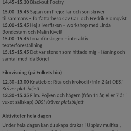
14.45–15.30
 Blackout Poetry
15.00–15.45
 Sagan om Frejo: far och son skriver 
tillsammans – författarbesök av Carl och Fredrik Blomqvist
15.00–15.45
 Hej silverfisken – workshop med Linda 
Bondestam och Malin Kivelä
15.00–15.45
 Innanförskogen – interaktiv 
teaterföreställning 
15.15–15.45
 Det var stenen som hittade mig – läsning och 
samtal med Ida Börjel
Filmvisning (på Folkets bio)
12.30–13.00 
Knattebio: Rita och krokodil (från 2 år) 
OBS! 
Kräver platsbiljett
13.30–15.35 
Film: Pojken och hägern (från 11 år, eller 7 år i 
vuxet sällskap) 
OBS! Kräver platsbiljett
Aktiviteter hela dagen
Under hela dagen kan du skapa drakar i Upplev multisal, 