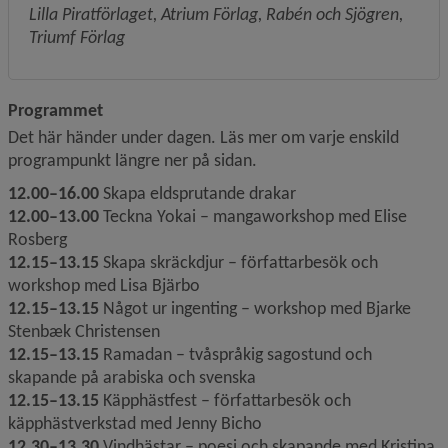
Lilla Piratförlaget, Atrium Förlag, Rabén och Sjögren, 
Triumf Förlag
Programmet
Det här händer under dagen. Läs mer om varje enskild 
programpunkt längre ner på sidan.
12.00–16.00 
Skapa eldsprutande drakar
12.00–13.00
 Teckna Yokai – mangaworkshop med Elise 
Rosberg
12.15–13.15
 Skapa skräckdjur – författarbesök och 
workshop med Lisa Bjärbo
12.15–13.15
 Något ur ingenting – workshop med Bjarke 
Stenbæk Christensen
12.15–13.15
 Ramadan – tvåspråkig sagostund och 
skapande på arabiska och svenska
12.15–13.15
 Käpphästfest – författarbesök och 
käpphästverkstad med Jenny Bicho
12.30–13.30
 Vindhästar – poesi och skapande med Kristina 