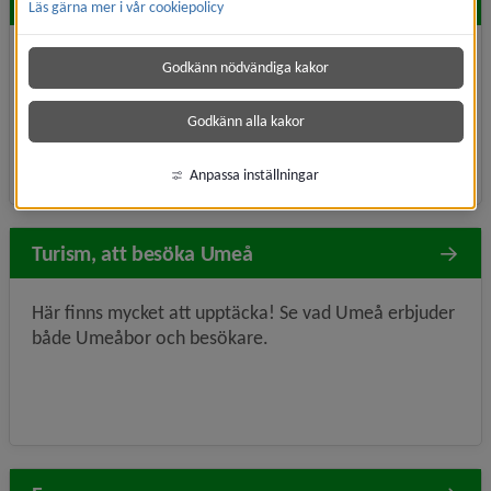
Hitta snabbt
Läs gärna mer i vår cookiepolicy
Aktiviteter, allmänhetens tider
Fritidsgårdar
Godkänn nödvändiga kakor
Fritid, funktionsnedsättning
Boka anläggning
Godkänn alla kakor
Parker och grönområden
Anpassa inställningar
Turism, att besöka Umeå
Här finns mycket att upptäcka! Se vad Umeå erbjuder
både Umeåbor och besökare.