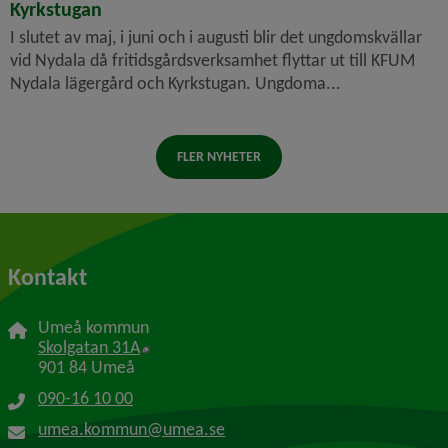
Kyrkstugan
I slutet av maj, i juni och i augusti blir det ungdomskvällar
vid Nydala då fritidsgårdsverksamhet flyttar ut till KFUM
Nydala lägergård och Kyrkstugan. Ungdoma...
FLER NYHETER
Kontakt
Umeå kommun
Länk till annan webbplats, öppnas i nytt f
Skolgatan 31A
901 84 Umeå
090-16 10 00
umea.kommun@umea.se