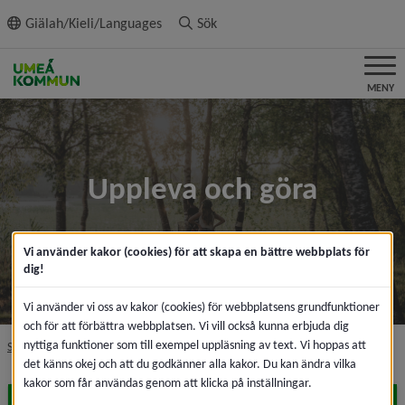
ll innehållet
Giälah/Kieli/Languages
Sök
MENY
Uppleva och göra
Vi använder kakor (cookies) för att skapa en bättre webbplats för
dig!
Vi använder vi oss av kakor (cookies) för webbplatsens grundfunktioner
och för att förbättra webbplatsen. Vi vill också kunna erbjuda dig
nyttiga funktioner som till exempel uppläsning av text. Vi hoppas att
nivå i brödsmulenavigeringen
Startsida
Uppleva och göra
det känns okej och att du godkänner alla kakor. Du kan ändra vilka
kakor som får användas genom att klicka på inställningar.