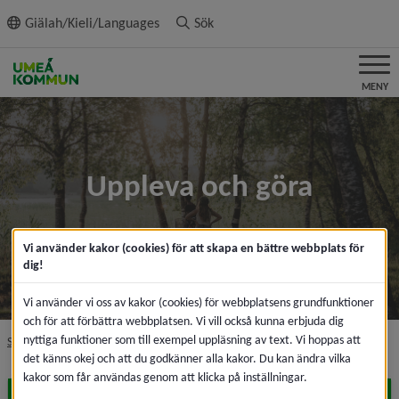
ll innehållet
Giälah/Kieli/Languages
Sök
MENY
Uppleva och göra
Vi använder kakor (cookies) för att skapa en bättre webbplats för
dig!
Vi använder vi oss av kakor (cookies) för webbplatsens grundfunktioner
och för att förbättra webbplatsen. Vi vill också kunna erbjuda dig
nyttiga funktioner som till exempel uppläsning av text. Vi hoppas att
nivå i brödsmulenavigeringen
Startsida
Uppleva och göra
det känns okej och att du godkänner alla kakor. Du kan ändra vilka
kakor som får användas genom att klicka på inställningar.