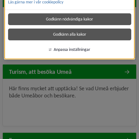
Hitta snabbt
Läs gärna mer i vår cookiepolicy
Aktiviteter, allmänhetens tider
Fritidsgårdar
Godkänn nödvändiga kakor
Fritid, funktionsnedsättning
Boka anläggning
Godkänn alla kakor
Parker och grönområden
Anpassa inställningar
Turism, att besöka Umeå
Här finns mycket att upptäcka! Se vad Umeå erbjuder
både Umeåbor och besökare.