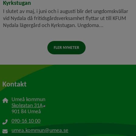
Kyrkstugan
I slutet av maj, i juni och i augusti blir det ungdomskvällar
vid Nydala då fritidsgårdsverksamhet flyttar ut till KFUM
Nydala lägergård och Kyrkstugan. Ungdoma...
FLER NYHETER
Kontakt
Umeå kommun
Länk till annan webbplats, öppnas i nytt f
Skolgatan 31A
901 84 Umeå
090-16 10 00
umea.kommun@umea.se