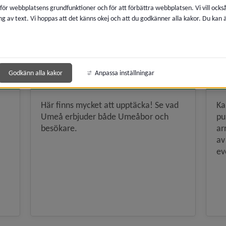
 för webbplatsens grundfunktioner och för att förbättra webbplatsen. Vi vill ocks
ng av text. Vi hoppas att det känns okej och att du godkänner alla kakor. Du kan
mulenavigeringen
Godkänn alla kakor
Anpassa inställningar
Turism, att besöka Umeå
E
Här finns mycket att upptäcka! Se vad
Ka
Umeå erbjuder både Umeåbor och
pu
besökare.
ar
av
ev