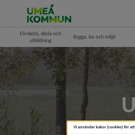
Förskola, skola och
Bygga, bo och miljö
utbildning
U
Vi använder kakor (cookies) för at