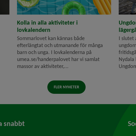
Kolla in alla aktiviteter i
Ungdo
lovkalendern
lägerg
Sommarlovet kan kännas både
I slutet
efterlängtat och utmanande för många
ungdoms
barn och unga. I lovkalenderna på
fritidsg
umea.se/handerpalovet har vi samlat
Nydala 
massor av aktiviteter,...
Ungdom
FLER NYHETER
a snabbt
So