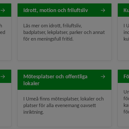
Idrott, motion och friluftsliv
Ku
ch
Läs mer om idrott, friluftsliv,
I 
med
badplatser, lekplatser, parker och annat
in
för en meningsfull fritid.
ku
Mötesplatser och offentliga
Fö
lokaler
Um
fö
I Umeå finns mötesplatser, lokaler och
ka
platser för alla evenemang oavsett
fö
inriktning.