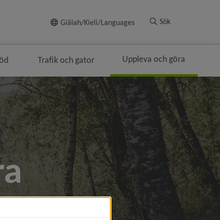
Till innehållet
Sök
Giälah/Kieli/Languages
Uppleva och göra
töd
Trafik och gator
ra