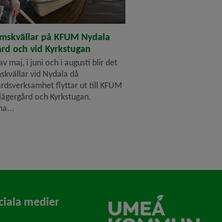
mskvällar på KFUM Nydala
ård och vid Kyrkstugan
 av maj, i juni och i augusti blir det
kvällar vid Nydala då
årdsverksamhet flyttar ut till KFUM
lägergård och Kyrkstugan.
a...
ciala medier