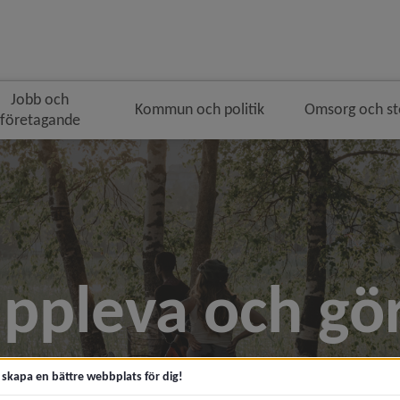
Jobb och
Kommun och politik
Omsorg och s
företagande
ppleva och gö
t skapa en bättre webbplats för dig!