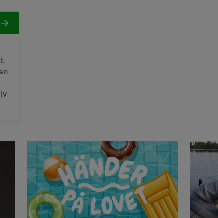
d.
kan
lv