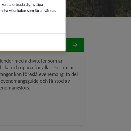
å kunna erbjuda dig nyttiga
 ändra vilka kakor som får användas
venemang
lender med aktiviteter som är
blika och öppna för alla. Du som är
rangör kan föreslå evenemang, ta del
 evenemangsguide och få stöd av
enemangslots.