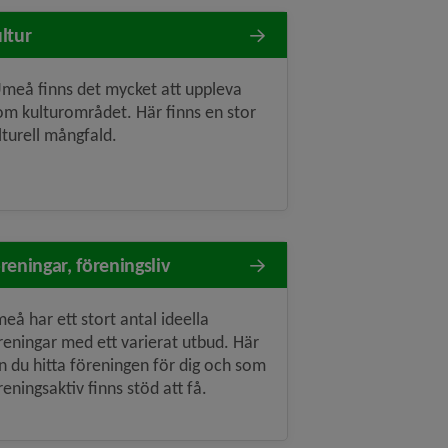
ltur
Umeå finns det mycket att uppleva
om kulturområdet. Här finns en stor
lturell mångfald.
reningar, föreningsliv
eå har ett stort antal ideella
reningar med ett varierat utbud. Här
n du hitta föreningen för dig och som
reningsaktiv finns stöd att få.