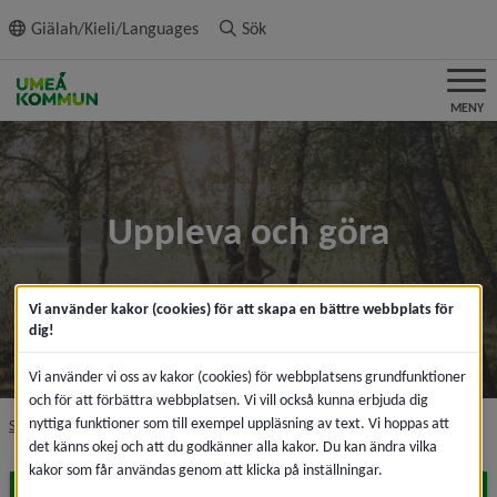
ll innehållet
Giälah/Kieli/Languages
Sök
MENY
Uppleva och göra
Vi använder kakor (cookies) för att skapa en bättre webbplats för
dig!
Vi använder vi oss av kakor (cookies) för webbplatsens grundfunktioner
och för att förbättra webbplatsen. Vi vill också kunna erbjuda dig
nyttiga funktioner som till exempel uppläsning av text. Vi hoppas att
nivå i brödsmulenavigeringen
Startsida
Uppleva och göra
det känns okej och att du godkänner alla kakor. Du kan ändra vilka
kakor som får användas genom att klicka på inställningar.