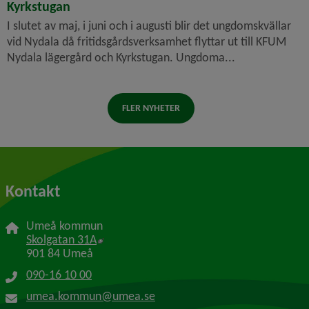
Kyrkstugan
I slutet av maj, i juni och i augusti blir det ungdomskvällar
vid Nydala då fritidsgårdsverksamhet flyttar ut till KFUM
Nydala lägergård och Kyrkstugan. Ungdoma...
FLER NYHETER
Kontakt
Umeå kommun
Länk till annan webbplats, öppnas i nytt f
Skolgatan 31A
901 84 Umeå
090-16 10 00
umea.kommun@umea.se