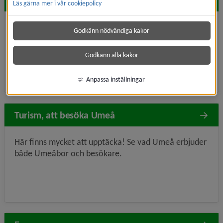
Hitta snabbt
Läs gärna mer i vår cookiepolicy
Aktiviteter, allmänhetens tider
Fritidsgårdar
Godkänn nödvändiga kakor
Fritid, funktionsnedsättning
Boka anläggning
Godkänn alla kakor
Parker och grönområden
Anpassa inställningar
Turism, att besöka Umeå
Här finns mycket att upptäcka! Se vad Umeå erbjuder
både Umeåbor och besökare.