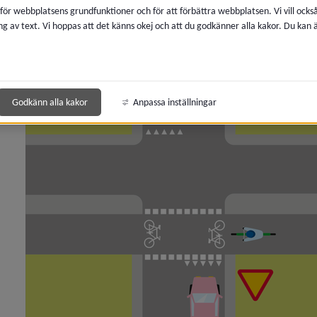
 för webbplatsens grundfunktioner och för att förbättra webbplatsen. Vi vill ocks
cyklister och bilister. En fordonsförare som ska svänga 
ng av text. Vi hoppas att det känns okej och att du godkänner alla kakor. Du kan
 för Trafikplanering
hastigheten så att det inte uppstår fara för cyklister som
cykelpassagen ska ges tillfälle att passera.
 för Trafikregler och trafiksäkerhet
 för Trafikregler
Godkänn alla kakor
Anpassa inställningar