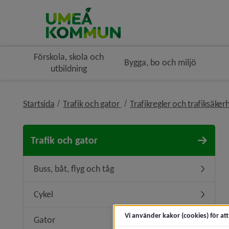
Förskola, skola och
Bygga, bo och miljö
utbildning
nivå i brödsmulenavigeringen
Startsida
Trafik och gator
Trafikregler och trafiksäker
Trafik och gator
Buss, båt, flyg och tåg
Undermeny
Cykel
Undermen
Vi använder kakor (cookies) för at
Gator
Undermen