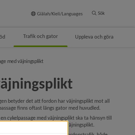
Till innehållet
Sök
Giälah/Kieli/Languages
Trafik och gator
töd
Uppleva och göra
mulenavigeringen
nivå i brödsmulenavigeringen
ge med väjningsplikt
äjningsplikt
en betyder det att fordon har väjningsplikt mot all 
 passage finns oftast längs gator med huvudled.
en cykelpassage med väjningsplikt ska ta hänsyn till 
assagen. Korsande trafik har väjningsplikt.
äjningsplikt mot all korsande fordonstrafik, både 