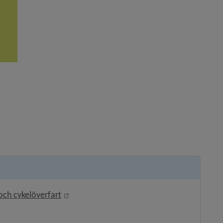
Länk till annan webbplats, öppnas i nytt fön
och cykelöverfart
ts, öppnas i nytt fönster.