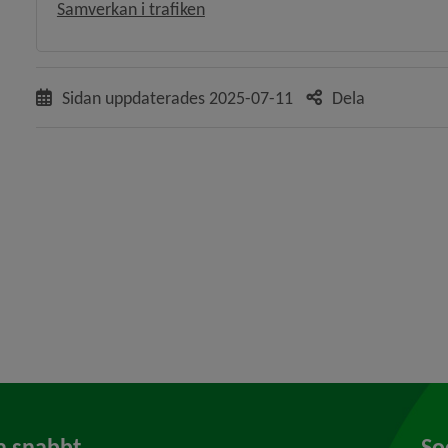
Samverkan i trafiken
Sidan uppdaterades
2025-07-11
Dela
y för Säkra och sunda skolvägar
y för Parkering och laddplats
y för Torg och allmänna platser
y för Renhållning och snöröjning
a snabbt
So