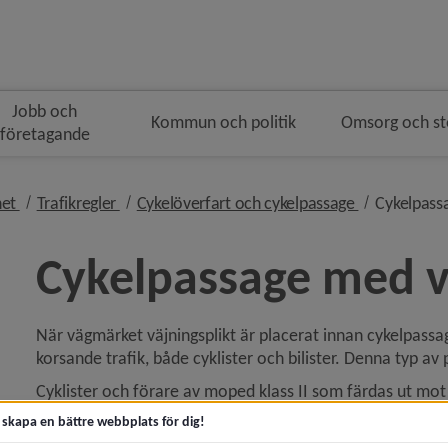
Jobb och
Kommun och politik
Omsorg och s
företagande
nivå i brödsmulenavigeringen
nivå i brödsmulenavigeringen
nivå i bröds
het
Trafikregler
Cykelöverfart och cykelpassage
Cykelpassa
Cykelpassage med v
När vägmärket väjningsplikt är placerat innan cykelpassag
 för Buss, båt, flyg och tåg
korsande trafik, både cyklister och bilister. Denna typ av
y för Cykel
Cyklister och förare av moped klass II som färdas ut mot 
avståndet och hastigheten hos fordonen som närmar sig p
t skapa en bättre webbplats för dig!
y för Gator
Vid en cykelpassage med väjningsplikt har fordonsförare v