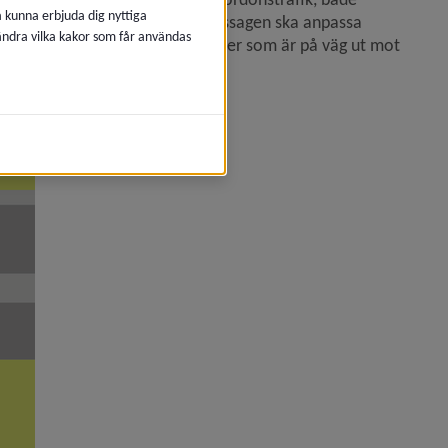
å kunna erbjuda dig nyttiga
av huvudleden och korsa cykelpassagen ska anpassa 
 ändra vilka kakor som får användas
 är ute på cykelpassagen. Cyklister som är på väg ut mot 