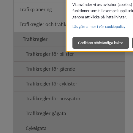
Vi använder vi oss av kakor (cookies)
Trafikplanering
funktioner som till exempel uppläsni
Undermeny
genom att klicka på inställningar.
Trafikregler och trafiksäkerhet
Läs gärna mer i vår cookiepolicy
Undermeny
Trafikregler
Undermeny
Godkänn nödvändiga kakor
Trafikregler för bilister
Trafikregler för gående
Trafikregler för cyklister
Trafikregler för bussgator
Trafikregler gågata
Cykelgata