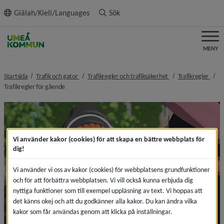
ll innehållet
Giälah/Kieli/Languages
Sök
MENY
nivå i brödsmulenavigeringen
nivå i brödsmulenav
nivå 
Startsida
Trafik och gator
Trafikregler och trafiksäkerhet
Trafikregler
nivå i brödsmulenavigeringen
Trafikregler för gående
Vi använder kakor (cookies) för att skapa en bättre webbplats för
dig!
Vi använder vi oss av kakor (cookies) för webbplatsens grundfunktioner
och för att förbättra webbplatsen. Vi vill också kunna erbjuda dig
nyttiga funktioner som till exempel uppläsning av text. Vi hoppas att
det känns okej och att du godkänner alla kakor. Du kan ändra vilka
kakor som får användas genom att klicka på inställningar.