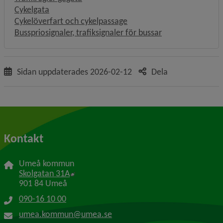
Cykelgata
Cykelöverfart och cykelpassage
Busspriosignaler, trafiksignaler för bussar
Sidan uppdaterades
2026-02-12
Dela
Kontakt
Umeå kommun
Länk till annan webbplats, öppnas i nytt f
Skolgatan 31A
901 84 Umeå
090-16 10 00
umea.kommun@umea.se