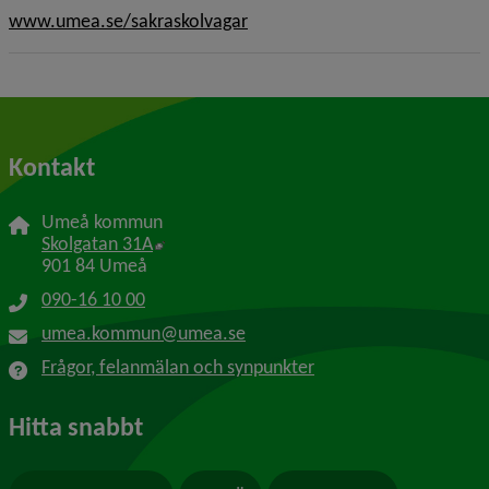
www.umea.se/sakraskolvagar
Kontakt
Umeå kommun
Länk till annan webbplats, öppnas i nytt f
Skolgatan 31A
901 84 Umeå
090-16 10 00
umea.kommun@umea.se
Frågor, felanmälan och synpunkter
Hitta snabbt