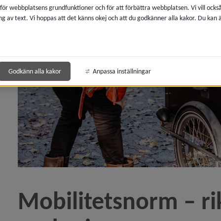
 för webbplatsens grundfunktioner och för att förbättra webbplatsen. Vi vill ocks
ng av text. Vi hoppas att det känns okej och att du godkänner alla kakor. Du kan
 för Trafikplanering
 för Trafikregler och trafiksäkerhet
y för Parkering och laddplats
Godkänn alla kakor
Anpassa inställningar
y för Allmänt om parkering
 för Parkeringstillstånd för rörelsehindrade
Mobilitetsnorm – rikt
 för Parkering för cykel