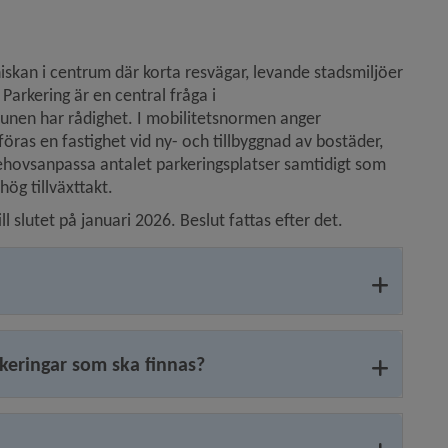
an i centrum där korta resvägar, levande stadsmiljöer 
Parkering är en central fråga i 
nen har rådighet. I mobilitetsnormen anger 
ras en fastighet vid ny- och tillbyggnad av bostäder, 
ovs­anpassa antalet parkeringsplatser samtidigt som 
ög tillväxt­takt.
lutet på januari 2026. Beslut fattas efter det.
keringar som ska finnas?