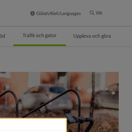
Till innehållet
Sök
Giälah/Kieli/Languages
Trafik och gator
töd
Uppleva och göra
gen