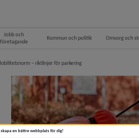
Jobb och
Kommun och politik
Omsorg och s
företagande
 i brödsmulenavigeringen
nivå i brödsmulenavigerin
obilitetsnorm – riktlinjer för parkering
 för Buss, båt, flyg och tåg
y för Cykel
t skapa en bättre webbplats för dig!
y för Gator