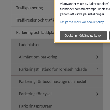
Vi använder vi oss av kakor (cookies)
Trafikplanering
funktioner som till exempel uppläsni
Undermeny
genom att klicka på inställningar.
Trafikregler och trafiksäkerhet
Läs gärna mer i vår cookiepolicy
Undermeny
Parkering och laddplats
Undermen
Godkänn nödvändiga kakor
Laddplatser
Allmänt om parkering
Undermen
Parkeringstillstånd för rörelsehindrade
Undermeny
Parkering för buss, husvagn och husbil
Parkering för cykel
Undermeny
Parkeringsprogram