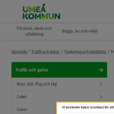
Förskola, skola och
Bygga, bo och miljö
utbildning
nivå i brödsmulenavigeringen
nivå
Startsida
Trafik och gator
Parkering och laddplats
M
Trafik och gator
Buss, båt, flyg och tåg
Undermeny
Cykel
Undermen
Vi använder kakor (cookies) för at
Gator
Undermen