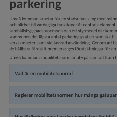
parkering
Umeå kommun arbetar för en stadsutveckling med människ
och närhet till vardagliga funktioner är centrala element. 
samhällsbyggnadsprocessen och ett styrmedel där kommu
kommunen det lägsta antal parkeringsplatser som ska tillfö
verksamheter samt vid ändrad användning. Genom att beh
de hållbara färdsätt premieras ges förutsättningar för en h
y för Torg och allmänna platser
Umeå kommuns mobilitetsnorm är ute på samråd fram till s
y för Renhållning och snöröjning
Vad är en mobilitetsnorm?
Reglerar mobilitetsnormen hur många gatupar
Hur förändras antal parkeringsplatser för bil?