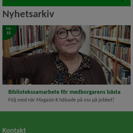
Nyhetsarkiv
Ingalill Stenmark, Foto: Bertil Janson
feb
15
2023-02-15
Bibliotekssamarbete för medborgarens bästa
Följ med när Magasin K hälsade på oss på jobbet!
Kontakt