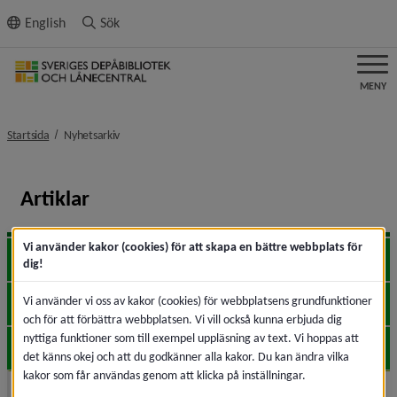
ll innehållet
English
Sök
MENY
nivå i brödsmulenavigeringen
Startsida
Nyhetsarkiv
Artiklar
Vi använder kakor (cookies) för att skapa en bättre webbplats för
2026
Expa
dig!
Vi använder vi oss av kakor (cookies) för webbplatsens grundfunktioner
2025
Expa
och för att förbättra webbplatsen. Vi vill också kunna erbjuda dig
nyttiga funktioner som till exempel uppläsning av text. Vi hoppas att
2024
Expa
det känns okej och att du godkänner alla kakor. Du kan ändra vilka
kakor som får användas genom att klicka på inställningar.
2023
Expa