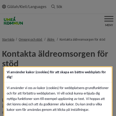
ll innehållet
Giälah/Kieli/Languages
Sök
MENY
nivå i brödsmulenavigeringen
nivå i brödsmulenavigeringen
nivå i 
Startsida
Omsorg och stöd
Äldre
Kontakta äldreomsorgen för stöd
Kontakta äldreomsorgen för 
stöd
Vi använder kakor (cookies) för att skapa en bättre webbplats för
dig!
Det går inte att undvika det naturliga åldrandet, men 
det går att stärka det friska.
Vi använder vi oss av kakor (cookies) för webbplatsens grundfunktioner
och för att förbättra webbplatsen. Vi vill också kunna erbjuda dig
nyttiga funktioner som till exempel uppläsning av text. Vi hoppas att
Livsvillkoren och våra levnadsvanor påverkar vår hälsa. Det 
det känns okej och att du godkänner alla kakor. Du kan ändra vilka
är den grundläggande utgångspunkten för allt folkhälso­
kakor som får användas genom att klicka på inställningar.
arbete. Det finns många vetenskapliga belägg för att 