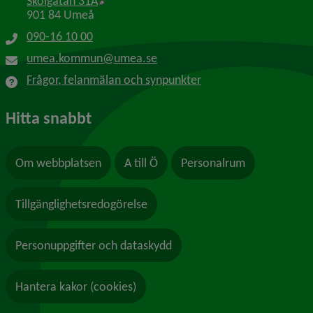
Länk till annan webbplats, öppnas i nytt f
Skolgatan 31A
901 84 Umeå
090-16 10 00
umea.kommun@umea.se
Frågor, felanmälan och synpunkter
Hitta snabbt
Om webbplatsen
A till Ö
Personalrum
Tillgänglighetsredogörelse
Personuppgifter och dataskydd
Hantera kakor (cookies)