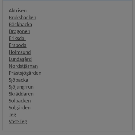
Aktrisen
Bruksbacken
Bäckbacka
Dragonen
Eriksdal
Ersboda
Holmsund
Lundagård
Nordstjärnan
Prästsjögården
Sjöbacka
Sjöjungfrun
Skräddaren
Solbacken
Solgården
Teg
Väst-Teg