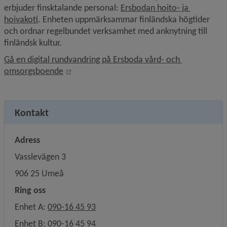
erbjuder finsktalande personal: 
Ersbodan hoito- ja 
hoivakoti
. Enheten uppmärksammar finländska högtider 
och ordnar regelbundet verksamhet med anknytning till 
finländsk kultur.
Gå en digital rundvandring på Ersboda vård- och 
Länk till annan webbplats, öppnas i nytt fö
omsorgsboende
Kontakt
Adress
Vasslevägen 3
906 25 Umeå
Ring oss
Enhet A: 
090-16 45 93
Enhet B: 
090-16 45 94