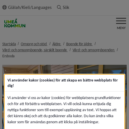
ll innehållet
Giälah/Kieli/Languages
Sök
MENY
nivå i brödsmulenavigeringen
nivå i brödsmulenavigeringen
nivå i brödsmulenavige
Startsida
Omsorg och stöd
Äldre
Boende för äldre
nivå i brödsmulenavigeringen
nivå i b
Vård- och omsorgsboende, särskilt boende
Vård- och omsorgsboenden
nivå i brödsmulenavigeringen
Ersboda
Vi använder kakor (cookies) för att skapa en bättre webbplats för
dig!
Vi använder vi oss av kakor (cookies) för webbplatsens grundfunktioner
och för att förbättra webbplatsen. Vi vill också kunna erbjuda dig
nyttiga funktioner som till exempel uppläsning av text. Vi hoppas att
det känns okej och att du godkänner alla kakor. Du kan ändra vilka
kakor som får användas genom att klicka på inställningar.