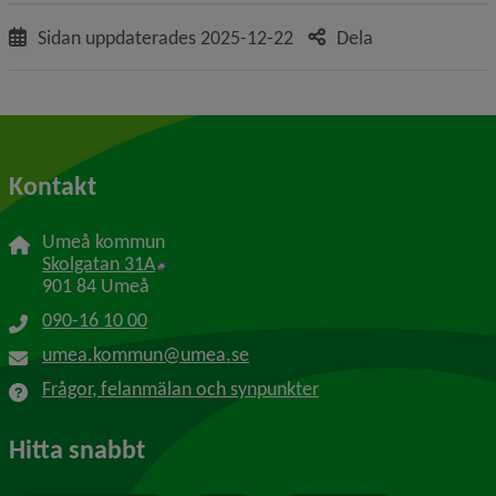
Sidan uppdaterades
2025-12-22
Dela
Kontakt
Umeå kommun
Länk till annan webbplats, öppnas i nytt f
Skolgatan 31A
901 84 Umeå
090-16 10 00
umea.kommun@umea.se
Frågor, felanmälan och synpunkter
Hitta snabbt