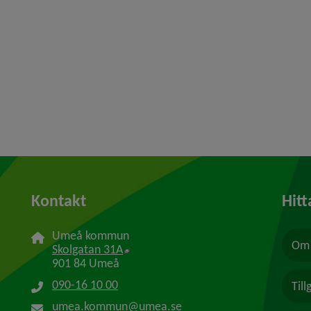
Kontakt
Hitt
Umeå kommun
Om 
Länk till annan webbplats, öppnas i n
Skolgatan 31A
901 84 Umeå
090-16 10 00
Til
umea.kommun@umea.se