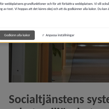
 för webbplatsens grundfunktioner och för att förbättra webbplatsen. Vi vill ocks
ng av text. Vi hoppas att det känns okej och att du godkänner alla kakor. Du kan
r om skolplacering till kommunal skola)
y Sweden i Umeå)
Godkänn alla kakor
Anpassa inställningar
rkeri på nyårsafton?)
av förskoleplatser i Umeå kommun)
h kulturarbetare måste få betalt)
 hets mot folkgrupp hanterad av åklagare)
Socialtjänstens syst