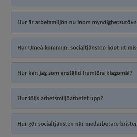
ns systematiska arbetsmiljöarbete)
Hur är arbetsmiljön nu inom myndighetsutövn
etar med barnets bästa i fokus)
struktiva debatten)
Har Umeå kommun, socialtjänsten köpt ut mi
ltjänsten och hur fungerar LVU?)
Hur kan jag som anställd framföra klagomål?
Hur följs arbetsmiljöarbetet upp?
Hur gör socialtjänsten när medarbetare brister 