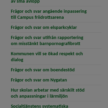
(öppnar artikeln Kommunen reder 
av små avlopp
Frågor och svar angående inpassering
(öppnar artikeln Fråg
till Campus friidrottsarena
(öppnar artikel
Frågor och svar om elsparkcyklar
Frågor och svar utifrån rapportering
(öppnar artik
om misstänkt barnpornografibrott
Kommunen vill se ökad respekt och
(öppnar artikeln Kommunen vill se ökad r
dialog
(öppnar artikel
Frågor och svar om boendestöd
(öppnar artikeln Fr
Frågor och svar om Nygatan
Hur skolan arbetar med särskilt stöd
(öppnar artikeln Hur
och anpassningar i lärmiljön
Socialtjänstens systematiska