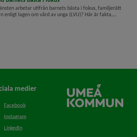
nsten arbetar utifrån barnets bästa i fokus, familjerätt
enligt lagen om vård av unga (LVU)? Här är fakta,
stens arbete och länkar till samlad informati...
ciala medier
Facebook
Instagram
LinkedIn