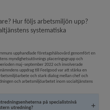
sarena)
re? Hur följs arbetsmiljön upp? 
l­tjänstens systematiska 
 barnpornografibrott)
ommuns upphandlade företagshälsovård genomfört en 
tens myndighetsutövnings placeringsgrupp och 
 perioden maj–september 2022 och involverade 
ämndens uppdrag till Feelgood var att stärka en 
rbetsmiljöarbete och stark dialog mellan chef och 
edningen och arbetsmiljöarbetet inom socialtjänstens 
lärmiljön)
tredningsenheterna på specialistnivå
xtern utredning?