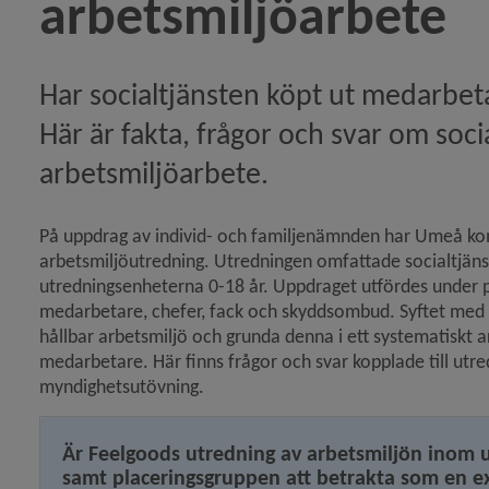
arbetsmiljöarbete
ut frågor om tillsyn av små avlopp)
or och svar angående inpassering till Campus friidrott
Har socialtjänsten köpt ut medarbeta
n Frågor och svar om elsparkcyklar)
Här är fakta, frågor och svar om socia
arbetsmiljöarbete.
eln Frågor och svar utifrån rapportering om misstänkt
På uppdrag av individ- och familjenämnden har Umeå k
arbetsmiljöutredning. Utredningen omfattade socialtjäns
espekt och dialog )
utredningsenheterna 0-18 år. Uppdraget utfördes under
medarbetare, chefer, fack och skyddsombud. Syftet med n
n Frågor och svar om boendestöd)
hållbar arbetsmiljö och grunda denna i ett systematiskt a
ågor och svar om Nygatan)
medarbetare. Här finns frågor och svar kopplade till utr
myndighetsutövning.
 skolan arbetar med särskilt stöd och anpassningar i 
Är Feelgoods utredning av arbetsmiljön inom u
samt placeringsgruppen att betrakta som en e