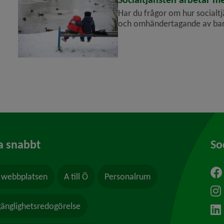
Har du frågor om hur socialtjä
och omhändertagande av barn 
frågor och svar om social­tjän
a snabbt
So
webbplatsen
A till Ö
Personalrum
ytt fönster.
lgänglighetsredogörelse