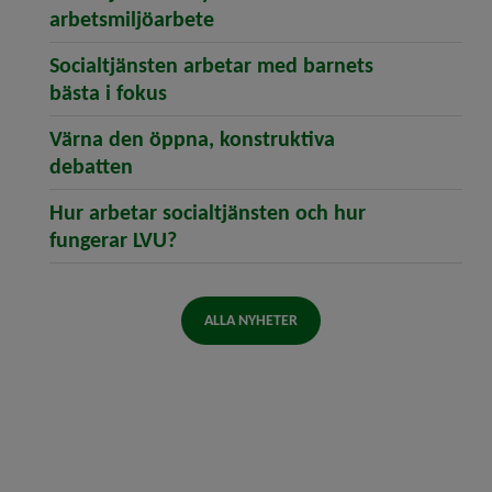
(öppnar artikeln Socialtjänste
arbetsmiljöarbete
Socialtjänsten arbetar med barnets
(öppnar artikeln Socialtjänsten arb
bästa i fokus
Värna den öppna, konstruktiva
(öppnar artikeln Värna den öppna, kon
debatten
Hur arbetar socialtjänsten och hur
(öppnar artikeln Hur arbetar socia
fungerar LVU?
ALLA NYHETER