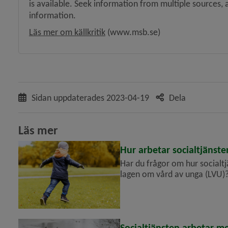
is available. Seek information from multiple sources, 
information.
Länk till annan webbplats, öppnas 
Läs mer om källkritik
 (www.msb.se)
Sidan uppdaterades
2023-04-19
Dela
Läs mer
Hur arbetar socialtjänst
Har du frågor om hur socialt
lagen om vård av unga (LVU)? 
och länkar till samlad inform
Socialtjänsten arbetar me