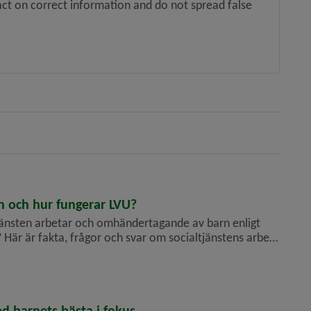
act on correct information and do not spread false 
i nytt fönster.
en och hur fungerar LVU?
jänsten arbetar och omhändertagande av barn enligt
Här är fakta, frågor och svar om social­tjänstens arbete
ation på svenska och andra språk, främst på So...
d barnets bästa i fokus