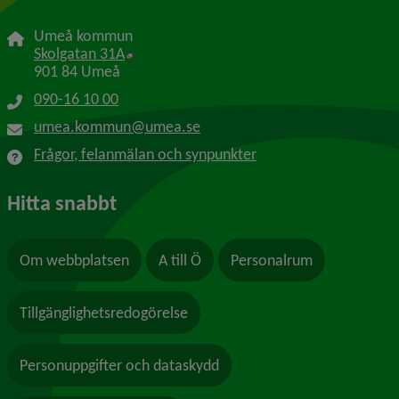
Umeå kommun
Länk till annan webbplats, öppnas i nytt f
Skolgatan 31A
901 84 Umeå
090-16 10 00
umea.kommun@umea.se
Frågor, felanmälan och synpunkter
Hitta snabbt
Om webbplatsen
A till Ö
Personalrum
Tillgänglighetsredogörelse
Personuppgifter och dataskydd