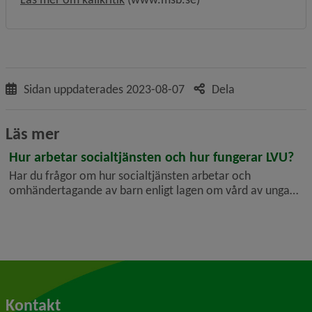
Sidan uppdaterades
2023-08-07
Dela
Läs mer
Hur arbetar socialtjänsten och hur fungerar LVU?
Har du frågor om hur socialtjänsten arbetar och
omhändertagande av barn enligt lagen om vård av unga
(LVU)? Här är fakta, frågor och svar om social­tjänstens
arbete och länkar till samlad information på svenska och
andra språk, främst på So...
Kontakt