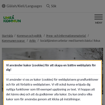
ll innehållet
Giälah/Kieli/Languages
Sök
MENY
nivå i brödsmulenavigeringen
nivå i brödsmu
Startsida
Kommun och politik
Press- och informationsmaterial
nivå i brödsmulenavigeringen
nivå i brödsmulenavigeringen
niv
Kommunen svarar
Arkiv
Socialtjänsten arbetar med barnets bästa i fokus
Vi använder kakor (cookies) för att skapa en bättre webbplats för
dig!
Vi använder vi oss av kakor (cookies) för webbplatsens grundfunktioner
och för att förbättra webbplatsen. Vi vill också kunna erbjuda dig
nyttiga funktioner som till exempel uppläsning av text. Vi hoppas att
det känns okej och att du godkänner alla kakor. Du kan ändra vilka
kakor som får användas genom att klicka på inställningar.