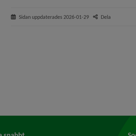
Sidan uppdaterades
2026-01-29
Dela
 för Samverkan för att behålla arbetskraft i Umeåregionen
y för Socialtjänst
a snabbt
So