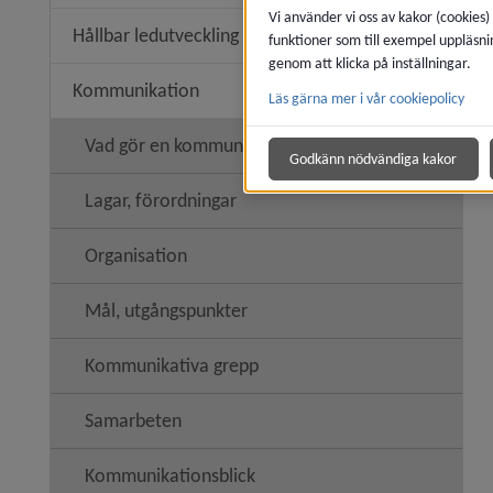
Vi använder vi oss av kakor (cookies)
Hållbar ledutveckling
funktioner som till exempel uppläsni
genom att klicka på inställningar.
Kommunikation
Läs gärna mer i vår cookiepolicy
Undermen
Vad gör en kommunikatör?
Godkänn nödvändiga kakor
Lagar, förordningar
Organisation
Mål, utgångspunkter
Kommunikativa grepp
Samarbeten
Kommunikationsblick