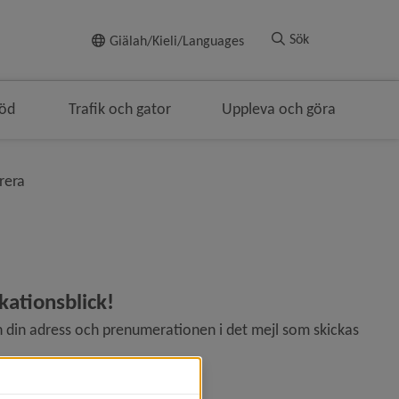
Till innehållet
Sök
Giälah/Kieli/Languages
töd
Trafik och gator
Uppleva och göra
smulenavigeringen
nivå i brödsmulenavigeringen
rera
ationsblick!
n din adress och prenumerationen i det mejl som skickas 