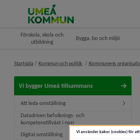
Förskola, skola och
Bygga, bo och miljö
utbildning
nivå i brödsmulenavigerin
Startsida
Kommun och politik
Kommunens organisat
Vi bygger Umeå tillsammans
Att leda omställning
Undermeny
Datadriven befolknings- och
kompetenstillväxt i norr
Vi använder kakor (cookies) för at
Digital omställning
Undermeny