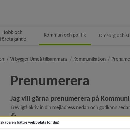
Jobb och
Kommun och politik
Omsorg och s
företagande
gen
nivå i brödsmulenavigeringen
nivå i brödsmulenavigeringen
nivå i bröd
ion
Vi bygger Umeå tillsammans
Kommunikation
Prenume
Prenumerera
Jag vill gärna prenumerera på Kommunik
 för Att leda omställning
Trevligt! Skriv in din mejladress nedan och godkänn seda
ut.
t skapa en bättre webbplats för dig!
 för Digital omställning