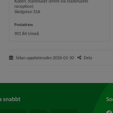
Kuben, stadshuset (entré via stadshusets
reception)
Skolgatan 31A
Postadress
901 84 Umeå
Sidan uppdaterades
2026-01-30
Dela
a snabbt
So