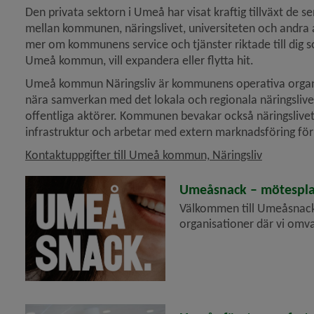
Den privata sektorn i Umeå har visat kraftig tillväxt de s
mellan kommunen, näringslivet, universiteten och andra ak
 för Tillstånd, regler och tillsyn
mer om kommunens service och tjänster riktade till dig som
Umeå kommun, vill expandera eller flytta hit.
y för Upphandling och inköp
Umeå kommun Näringsliv är kommunens operativa organ för
nära samverkan med det lokala och regionala näringslivet
offentliga aktörer. Kommunen bevakar också näringslivet
infrastruktur och arbetar med extern marknadsföring för 
Kontaktuppgifter till Umeå kommun, Näringsliv
2026-03-03
Umeåsnack – mötesplat
Välkommen till Umeåsnack,
organisationer där vi omvan