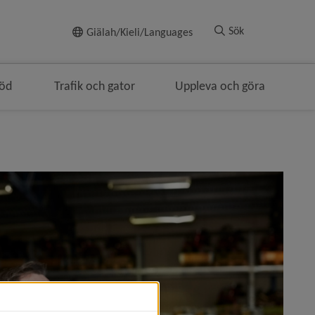
Till innehållet
Sök
Giälah/Kieli/Languages
töd
Trafik och gator
Uppleva och göra