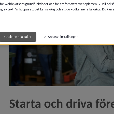
 för webbplatsens grundfunktioner och för att förbättra webbplatsen. Vi vill ocks
ng av text. Vi hoppas att det känns okej och att du godkänner alla kakor. Du kan
y för Nätverk och samarbeten
Godkänn alla kakor
Anpassa inställningar
y för Företagsregister
 för Starta och driva förskole- och skolverksamhet
Starta och driva för
y för Mark och lokaler