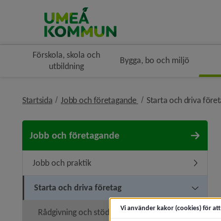
Förskola, skola och
Bygga, bo och miljö
utbildning
nivå i brödsmulenaviger
Startsida
Jobb och företagande
Starta och driva före
Jobb och företagande
Jobb och praktik
Undermen
Starta och driva företag
Undermeny
Vi använder kakor (cookies) för at
Rådgivning och stöd
Undermen