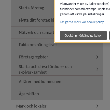
Vi använder vi oss av kakor (cookies)
Starta företag
funktioner som till exempel uppläsni
genom att klicka på inställningar.
Flytta ditt företag hit
Läs gärna mer i vår cookiepolicy
Nätverk och samarbeten
Undermen
Godkänn nödvändiga kakor
Fakta om näringslivet
Företagsregister
Undermen
Starta och driva förskole- och
Undermeny
skolverksamhet
Affärer med kommunen
Ägarskiften
Mark och lokaler
Undermen