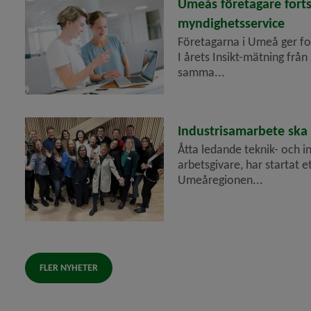
2025-04-23
Umeås företagare for
myndighetsservice
Företagarna i Umeå ger fo
I årets Insikt-mätning fr
samma...
2024-05-15
Industrisamarbete ska 
Åtta ledande teknik- och i
arbetsgivare, har startat et
Umeåregionen...
FLER NYHETER