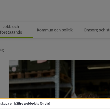
Jobb och
Kommun och politik
Omsorg och s
företagande
ingen
nivå i brödsmulenavigeringen
tag
y för Jobb och praktik
 för Starta och driva företag
t skapa en bättre webbplats för dig!
y för Rådgivning och stöd