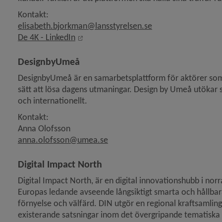
Kontakt:
elisabeth.bjorkman@lansstyrelsen.se
Länk till annan webbplats, öppnas i nytt
De 4K - LinkedIn
DesignbyUmeå
DesignbyUmeå är en samarbetsplattform för aktörer som 
sätt att lösa dagens utmaningar. Design by Umeå utökar sa
och internationellt.
Kontakt:
Anna Olofsson
anna.olofsson@umea.se
Digital Impact North
Digital Impact North, är en digital innovationshubb i norr
Europas ledande avseende långsiktigt smarta och hållbara 
förnyelse och välfärd. DIN utgör en regional kraftsamling
existerande satsningar inom det övergripande tematiska