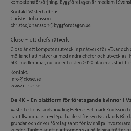
kompetensförsörjning. Byggföretagen är medlem i Svenskt
Kontakt Västerbotten:
Christer Johansson
christer.johansson@byggforetagen.se
Close – ett chefsnätverk
Close är ett kompetensutvecklingsnätverk för VD:ar och c
möjlighet att nätverka med andra chefer och utvecklas. Nät
500 medlemmar, nu under hösten 2020 planeras start för
Kontakt:
info@close.se
Länk till annan webbplats.
www.close.se
De 4K – En plattform för företagande kvinnor i V
Västerbottens landshövding Helene Hellmark Knutsson bri
har tillsammans med Sparbanksstiftelsen Norrlands Riskkap
grundar och driver företag samt för kvinnliga investerare.
kunder. Tanken är att plattformen ska hålla sina träffar r