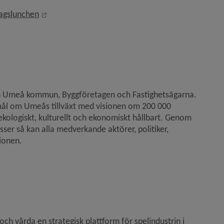
Länk till annan webbplats, öppnas i nytt fönster.
agslunchen
n Umeå kommun, Byggföretagen och Fastighetsägarna. 
ål om Umeås tillväxt med visionen om 200 000 
ekologiskt, kulturellt och ekonomiskt hållbart. Genom 
er så kan alla medverkande aktörer, politiker, 
sionen.
h vårda en strategisk plattform för spelindustrin i 