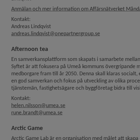
Anmälan och mer information om Affärsnätverket Månd
Kontakt:
Andreas Lindqvist
andreas.lindqvist@onepartnergroup.se
y för Mark och lokaler
Afternoon tea
En samverkansplattform som skapats i samarbete mella
 för Tillstånd, regler och tillsyn
Syftet är att fokusera på Umeå kommuns övergripande m
medborgare fram till år 2050. Denna skall klaras socialt, 
y för Upphandling och inköp
en god samverkan och fokus på utveckling av olika process
tjänstemän, fastighetsägare och byggföretag bidra till vi
Kontakt:
helen.nilsson@umea.se
rune.brandt@umea.se
Arctic Game
Arctic Game Lab är en organisation med målet att skapa oc