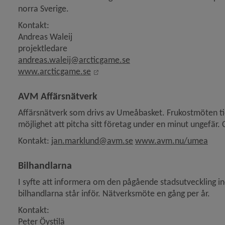
norra Sverige.
Kontakt:
Andreas Waleij
projektledare
andreas.waleij@arcticgame.se
Länk till annan webbplats, öppnas i
www.arcticgame.se
AVM Affärsnätverk
Affärsnätverk som drivs av Umeåbasket. Frukostmöten tio 
möjlighet att pitcha sitt företag under en minut ungefär. C
Länk
Kontakt: 
jan.marklund@avm.se
www.avm.nu/umea
Bilhandlarna
I syfte att informera om den pågående stadsutveckling
bilhandlarna står inför. Nätverksmöte en gång per år.
Kontakt:
Peter Öystilä