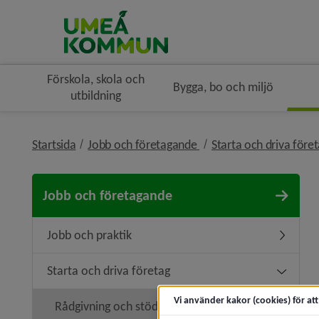
Förskola, skola och
Bygga, bo och miljö
utbildning
nivå i brödsmulenaviger
Startsida
Jobb och företagande
Starta och driva före
Jobb och företagande
Jobb och praktik
Undermen
Starta och driva företag
Undermeny
Vi använder kakor (cookies) för at
Rådgivning och stöd
Undermen