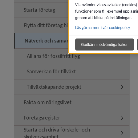
Vi använder vi oss av kakor (cookies)
Starta företag
funktioner som till exempel uppläsni
genom att klicka på inställningar.
Flytta ditt företag hit
Läs gärna mer i vår cookiepolicy
Nätverk och samarbeten
Undermen
Godkänn nödvändiga kakor
Allians för fossilfritt flyg
Samverkan för tillväxt
Tillväxtskapande projekt
Undermen
Fakta om näringslivet
Företagsregister
Undermen
Starta och driva förskole- och
Undermeny
skolverksamhet