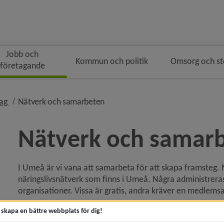
Jobb och
Kommun och politik
Omsorg och s
företagande
ingen
nivå i brödsmulenavigeringen
nivå i brödsmulenavigeringen
tag
Nätverk och samarbeten
Nätverk och samar
I Umeå är vi vana att samarbeta för att skapa framsteg. 
y för Jobb och praktik
näringslivsnätverk som finns i Umeå. Några administrera
organisationer. Vissa är gratis, andra kräver en medlemsa
 för Starta och driva företag
Vill du ha mer information om ett nätverk eller upplever 
t skapa en bättre webbplats för dig!
inte att höra av dig så kan vi lotsa dig rätt.
y för Rådgivning och stöd