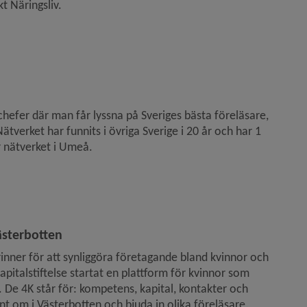
 Näringsliv.
hefer där man får lyssna på Sveriges bästa föreläsare, 
verket har funnits i övriga Sverige i 20 år och har 1 
 nätverket i Umeå.
ästerbotten
nner för att synliggöra företagande bland kvinnor och 
italstiftelse startat en plattform för kvinnor som 
 De 4K står för: kompetens, kapital, kontakter och 
unt om i Västerbotten och bjuda in olika föreläsare.