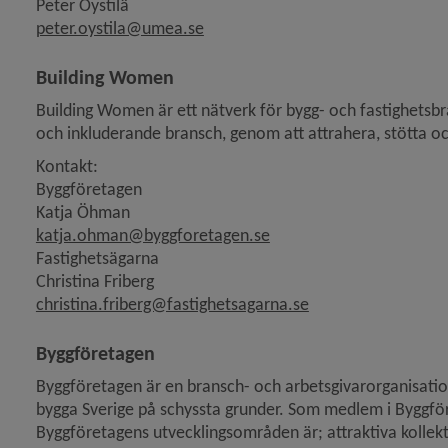
Peter Öystilä
peter.oystila@umea.se
Building Women
Building Women är ett nätverk för bygg- och fastighetsbra
och inkluderande bransch, genom att attrahera, stötta o
Kontakt:
Byggföretagen 
Katja Öhman
katja.ohman@byggforetagen.se
Fastighetsägarna
Christina Friberg
christina.friberg@fastighetsagarna.se
Byggföretagen
Byggföretagen är en bransch- och arbetsgivarorganisation 
bygga Sverige på schyssta grunder. Som medlem i Byggföre
Byggföretagens utvecklingsområden är; attraktiva kollekt