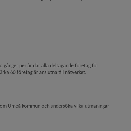
 nytt fönster.
gånger per år där alla deltagande företag för 
irka 60 företag är anslutna till nätverket.
 till annan webbplats.
 inom Umeå kommun och undersöka vilka utmaningar 