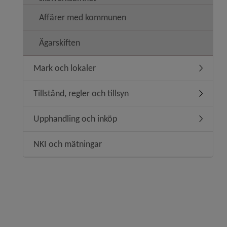
Affärer med kommunen
Ägarskiften
Mark och lokaler
Undermen
Tillstånd, regler och tillsyn
Undermeny
Upphandling och inköp
Undermen
NKI och mätningar