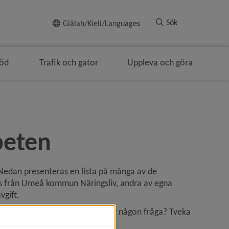
Till innehållet
Sök
Giälah/Kieli/Languages
töd
Trafik och gator
Uppleva och göra
beten
Nedan presenteras en lista på många av de 
s från Umeå kommun Näringsliv, andra av egna 
vgift.
du att det saknas ett nätverk för någon fråga? Tveka 