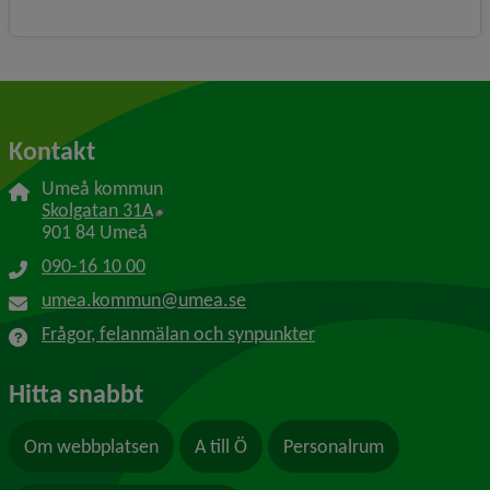
Kontakt
Umeå kommun
Länk till annan webbplats, öppnas i nytt f
Skolgatan 31A
901 84 Umeå
090-16 10 00
umea.kommun@umea.se
Frågor, felanmälan och synpunkter
Hitta snabbt
Om webbplatsen
A till Ö
Personalrum