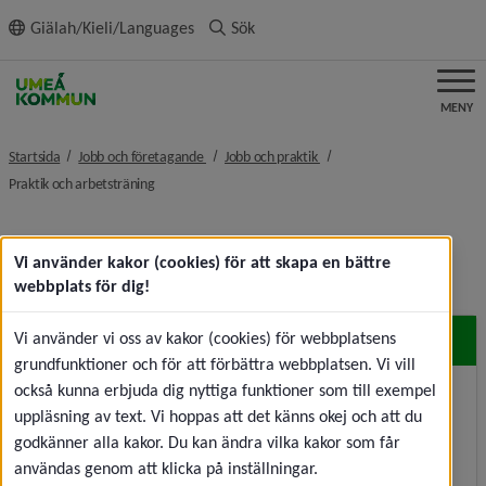
ll innehållet
Giälah/Kieli/Languages
Sök
MENY
nivå i brödsmulenavigeringen
nivå i brödsmulenavigeringe
Startsida
Jobb och företagande
Jobb och praktik
nivå i brödsmulenavigeringen
Praktik och arbetsträning
Praktik och arbetsträning
Vi använder kakor (cookies) för att skapa en bättre
webbplats för dig!
Vi använder vi oss av kakor (cookies) för webbplatsens
Praktik, examensarbete
grundfunktioner och för att förbättra webbplatsen. Vi vill
också kunna erbjuda dig nyttiga funktioner som till exempel
Är du intresserad av att praktisera i någon av
uppläsning av text. Vi hoppas att det känns okej och att du
kommunens verksamheter? Eller kanske gör ditt
godkänner alla kakor. Du kan ändra vilka kakor som får
examensarbete eller skriva uppsats? Läs mer och
användas genom att klicka på inställningar.
anmäl intresse.