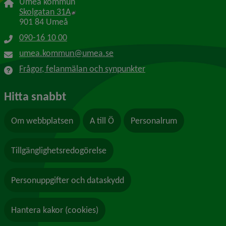
Umeå kommun
Länk till annan webbplats, öppnas i nytt f
Skolgatan 31A
901 84 Umeå
090-16 10 00
umea.kommun@umea.se
Frågor, felanmälan och synpunkter
Hitta snabbt
Om webbplatsen
A till Ö
Personalrum
Tillgänglighetsredogörelse
Personuppgifter och dataskydd
Hantera kakor (cookies)