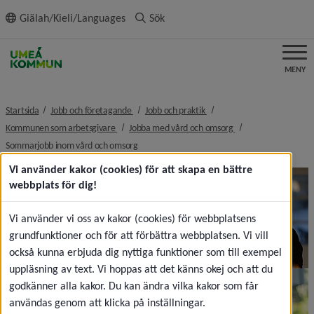
ll innehållet
Giälah/Kieli/Languages
Sök
MENY
nivå i brödsmulenavigeringen
nivå i brödsmulenavigeringe
Startsida
Jobb och företagande
Jobb och praktik
nivå i brödsmulenavigeringen
nivå i brödsmulenavi
Kommunen som arbetsgivare
Jobba med vård och omsorg
nivå i brödsmulenavigeringen
Sommarjobb inom vård och omsorg
Vi använder kakor (cookies) för att skapa en bättre
webbplats för dig!
Vi använder vi oss av kakor (cookies) för webbplatsens
grundfunktioner och för att förbättra webbplatsen. Vi vill
också kunna erbjuda dig nyttiga funktioner som till exempel
uppläsning av text. Vi hoppas att det känns okej och att du
godkänner alla kakor. Du kan ändra vilka kakor som får
användas genom att klicka på inställningar.