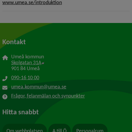
www.umea.se/introduktion
Kontakt
Umeå kommun
Länk till annan webbplats, öppnas i nytt f
Skolgatan 31A
901 84 Umeå
090-16 10 00
umea.kommun@umea.se
Frågor, felanmälan och synpunkter
Hitta snabbt
Om webbplatsen
A till Ö
Personalrum