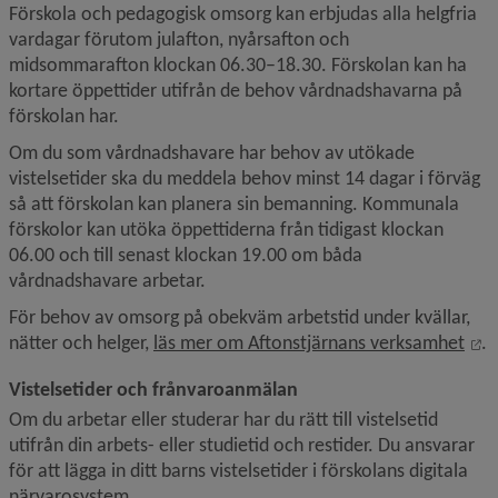
Förskola och pedagogisk omsorg kan erbjudas alla helgfria 
vardagar förutom julafton, nyårsafton och 
midsommarafton klockan 06.30–18.30. Förskolan kan ha 
kortare öppettider utifrån de behov vårdnadshavarna på 
förskolan har.
Om du som vårdnadshavare har behov av utökade 
vistelsetider ska du meddela behov minst 14 dagar i förväg 
så att förskolan kan planera sin bemanning. Kommunala 
förskolor kan utöka öppettiderna från tidigast klockan 
06.00 och till senast klockan 19.00 om båda 
vårdnadshavare arbetar.
För behov av omsorg på obekväm arbetstid under kvällar, 
Öp
nätter och helger, 
läs mer om Aftonstjärnans verksamhet
.
Vistelsetider och frånvaroanmälan
Om du arbetar eller studerar har du rätt till vistelsetid 
utifrån din arbets- eller studietid och restider. Du ansvarar 
för att lägga in ditt barns vistelsetider i förskolans digitala 
närvarosystem.