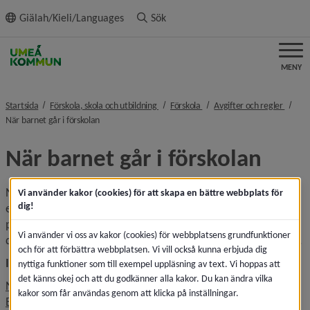
ll innehållet
Giälah/Kieli/Languages
Sök
MENY
nivå i brödsmulenavigeringen
nivå i brödsmulenavigeringen
nivå i
Startsida
Förskola, skola och utbildning
Förskola
Avgifter och regler
nivå i brödsmulenavigeringen
När barnet går i förskolan
När barnet går i förskolan
När du har tackat ja till ett erbjudande om plats i förskola 
Vi använder kakor (cookies) för att skapa en bättre webbplats för
dig!
eller pedagogisk omsorg ska barnet börja den dag du fått 
plats och därefter nyttja platsen. När du har fått plats finns 
Vi använder vi oss av kakor (cookies) för webbplatsens grundfunktioner
det regler och riktlinjer som du behöver känna till och följa.
och för att förbättra webbplatsen. Vi vill också kunna erbjuda dig
Innehåll på denna sida:
nyttiga funktioner som till exempel uppläsning av text. Vi hoppas att
det känns okej och att du godkänner alla kakor. Du kan ändra vilka
När barnet ska börja förskolan
kakor som får användas genom att klicka på inställningar.
En vanlig dag på förskolan