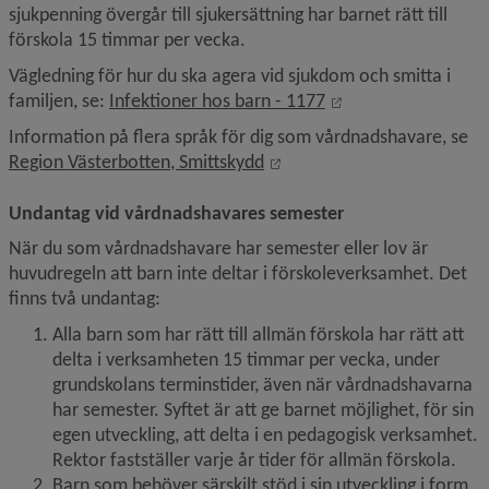
sjukpenning övergår till sjukersättning har barnet rätt till 
förskola 15 timmar per vecka.
Vägledning för hur du ska agera vid sjukdom och smitta i 
Länk till annan web
familjen, se: 
Infektioner hos barn - 1177
Information på flera språk för dig som vårdnadshavare, se 
Länk till annan webbplats, 
Region Västerbotten, Smittskydd
Undantag vid vårdnadshavares semester
När du som vårdnadshavare har semester eller lov är 
huvudregeln att barn inte deltar i förskoleverksamhet. Det 
finns två undantag:
Alla barn som har rätt till allmän förskola har rätt att 
delta i verksamheten 15 timmar per vecka, under 
grundskolans terminstider, även när vårdnadshavarna 
har semester. Syftet är att ge barnet möjlighet, för sin 
egen utveckling, att delta i en pedagogisk verksamhet. 
Rektor fastställer varje år tider för allmän förskola.
Barn som behöver särskilt stöd i sin utveckling i form 