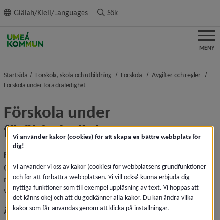
ll innehållet
Giälah/Kieli/Languages
Sök
MENY
nivå i brödsmulenavigeringen
nivå i brödsmulenavigeringen
nivå i
Startsida
Förskola, skola och utbildning
Förskola
Avgifter och regler
nivå i brödsmulenavigeringen
Förskola under föräldraledighet
Förskola under 
föräldraledighet
Vi använder kakor (cookies) för att skapa en bättre webbplats för
dig!
Före barnet har fötts
Vi använder vi oss av kakor (cookies) för webbplatsens grundfunktioner
Om du uppbär föräldrapenning före barnets födelse gör 
och för att förbättra webbplatsen. Vi vill också kunna erbjuda dig
rektor i samråd med dig en individuell bedömning av 
nyttiga funktioner som till exempel uppläsning av text. Vi hoppas att
vistelsetiden.
det känns okej och att du godkänner alla kakor. Du kan ändra vilka
kakor som får användas genom att klicka på inställningar.
Ändrad placering när syskon föds