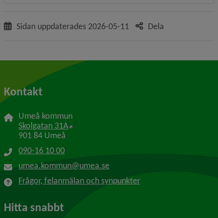
Sidan uppdaterades
2026-05-11
Dela
Kontakt
Umeå kommun
Länk till annan webbplats, öppnas i nytt f
Skolgatan 31A
901 84 Umeå
090-16 10 00
umea.kommun@umea.se
Frågor, felanmälan och synpunkter
Hitta snabbt