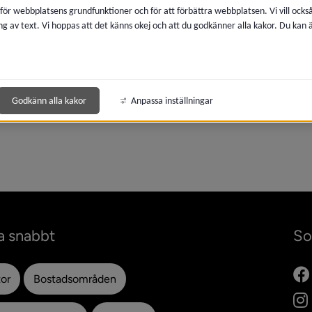
 för webbplatsens grundfunktioner och för att förbättra webbplatsen. Vi vill ocks
ng av text. Vi hoppas att det känns okej och att du godkänner alla kakor. Du kan
meny för 2022
Godkänn alla kakor
Anpassa inställningar
meny för 2021
a snabbt
So
tor
Bostadsområden
ytt fönster.