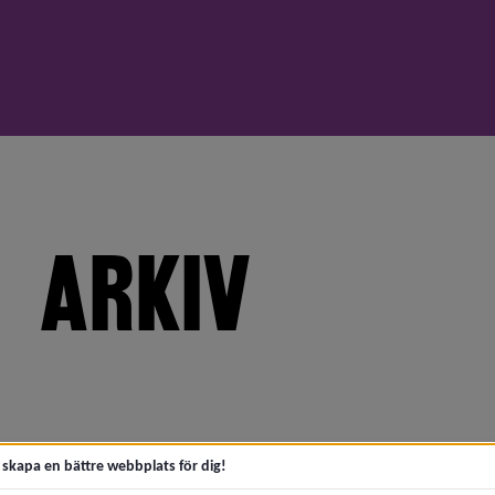
ARKIV
meny för 2026
meny för 2025
meny för 2024
t skapa en bättre webbplats för dig!
meny för 2023