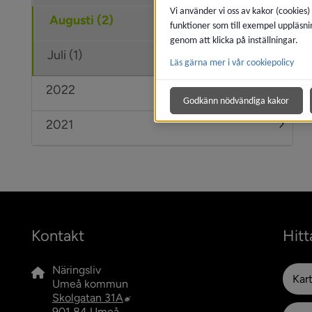
Vi använder vi oss av kakor (cookies)
Augusti (2)
funktioner som till exempel uppläsni
genom att klicka på inställningar.
Juli (1)
Läs gärna mer i vår cookiepolicy
2022
Under
Godkänn nödvändiga kakor
2021
Under
Kontakt
Hitt
Näringsliv
Kar
Umeå kommun
Länk till annan webbplats, öppnas i n
Skolgatan 31A
901 84 Umeå