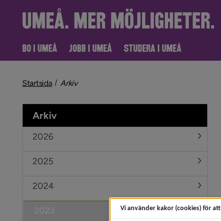
BO I UMEÅ
JOBB I UMEÅ
STUDERA I UMEÅ
nivå i brödsmulenavigeringen
Startsida
Arkiv
Arkiv
2026
Under
2025
Under
2024
Under
Vi använder kakor (cookies) för at
2023
Under