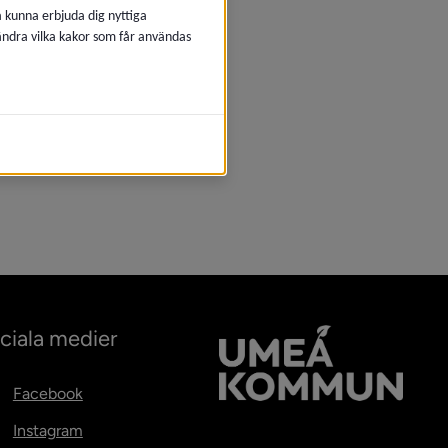
å kunna erbjuda dig nyttiga
 ändra vilka kakor som får användas
ciala medier
Facebook
Instagram