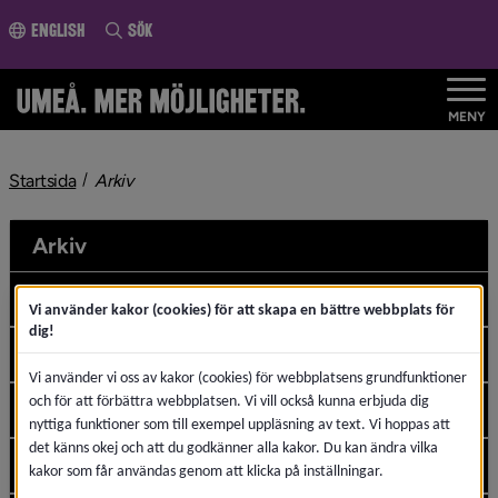
ll innehållet
English
Sök
MENY
nivå i brödsmulenavigeringen
Startsida
Arkiv
Arkiv
2026
Und
Vi använder kakor (cookies) för att skapa en bättre webbplats för
dig!
2025
Und
Vi använder vi oss av kakor (cookies) för webbplatsens grundfunktioner
och för att förbättra webbplatsen. Vi vill också kunna erbjuda dig
2024
Und
nyttiga funktioner som till exempel uppläsning av text. Vi hoppas att
det känns okej och att du godkänner alla kakor. Du kan ändra vilka
2023
Und
kakor som får användas genom att klicka på inställningar.