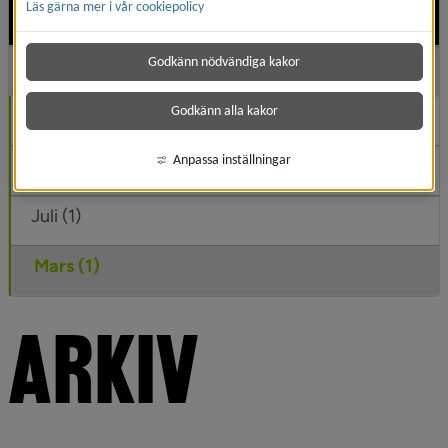
Läs gärna mer i vår cookiepolicy
2022
Und
Godkänn nödvändiga kakor
2021
Und
Godkänn alla kakor
November (1)
Anpassa inställningar
Oktober (1)
Juli (1)
Mars (1)
ARKIV