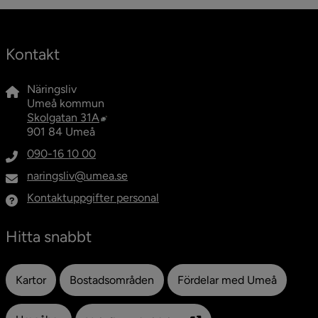
Kontakt
Näringsliv
Umeå kommun
Länk till annan webbplats, öppnas i nytt fö
Skolgatan 31A
901 84 Umeå
090-16 10 00
naringsliv@umea.se
Kontaktuppgifter personal
Hitta snabbt
Kartor
Bostadsområden
Fördelar med Umeå